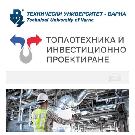
Начало
За нас
Новини
Учебна дейност