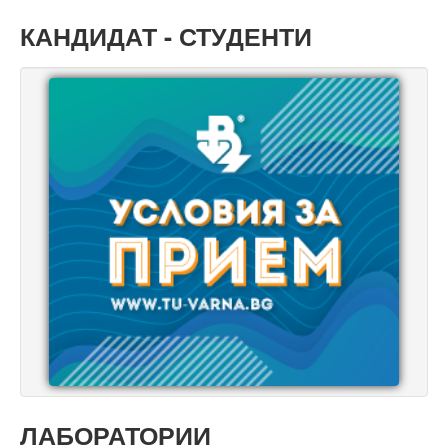
Кандидат-студенти
КАНДИДАТ - СТУДЕНТИ
Лаборатории
Научно-изследователска дейност
ЛАБОРАТОРИИ