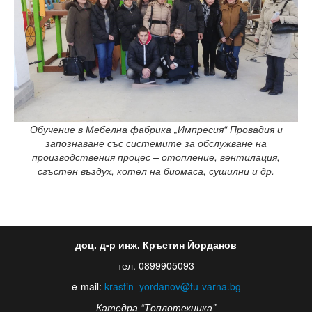
Обучение в Мебелна фабрика „Импресия“ Провадия и
запознаване със системите за обслужване на
производствения процес – отопление, вентилация,
сгъстен въздух, котел на биомаса, сушилни и др.
доц. д-р инж. Кръстин Йорданов
тел. 0899905093
e-mail:
krastin_yordanov@tu-varna.bg
Катедра “Топлотехника”