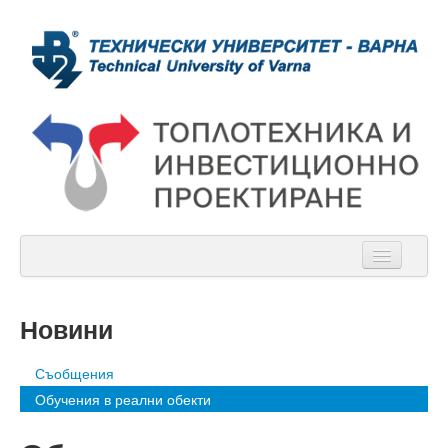
Начало
Новини
За нас
Съобщения
Новини
Обучения в реални обекти
Учебна дейност