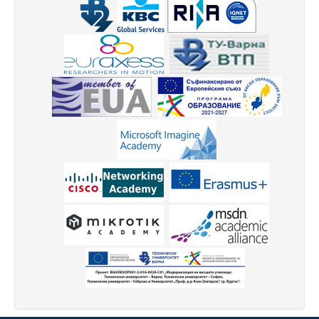
Защита на личните данни
ЗЗЛПСПОИН
Декларация за достъпност
Достъп до информация
Нормативни документи
Научна дейност
Научни проекти
Бюлетин с проектна информация
Конкурси за научни проекти
Докторанти
Научноизследователски институт