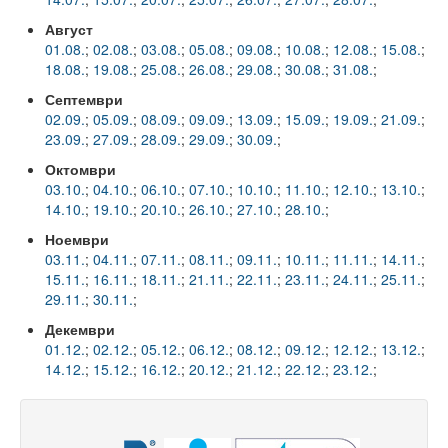
Август
Високотехнологичен парк
01.08.
;
02.08.
;
03.08.
;
05.08.
;
09.08.
;
10.08.
;
12.08.
;
15.08.
;
18.08.
;
19.08.
;
25.08.
;
26.08.
;
29.08.
;
30.08.
;
31.08.
;
Ресурси
Септември
Библиотека
02.09.
;
05.09.
;
08.09.
;
09.09.
;
13.09.
;
15.09.
;
19.09.
;
21.09.
;
23.09.
;
27.09.
;
28.09.
;
29.09.
;
30.09.
;
Спортен комплекс
Октомври
03.10.
;
04.10.
;
06.10.
;
07.10.
;
10.10.
;
11.10.
;
12.10.
;
13.10.
;
Студентски стол
14.10.
;
19.10.
;
20.10.
;
26.10.
;
27.10.
;
28.10.
;
Почивни бази
Ноември
03.11.
;
04.11.
;
07.11.
;
08.11.
;
09.11.
;
10.11.
;
11.11.
;
14.11.
;
Общежития
15.11.
;
16.11.
;
18.11.
;
21.11.
;
22.11.
;
23.11.
;
24.11.
;
25.11.
;
29.11.
;
30.11.
;
Безжичен интернет
Декември
01.12.
;
02.12.
;
05.12.
;
06.12.
;
08.12.
;
09.12.
;
12.12.
;
13.12.
;
Сертификати
14.12.
;
15.12.
;
16.12.
;
20.12.
;
21.12.
;
22.12.
;
23.12.
;
Одити
Избори