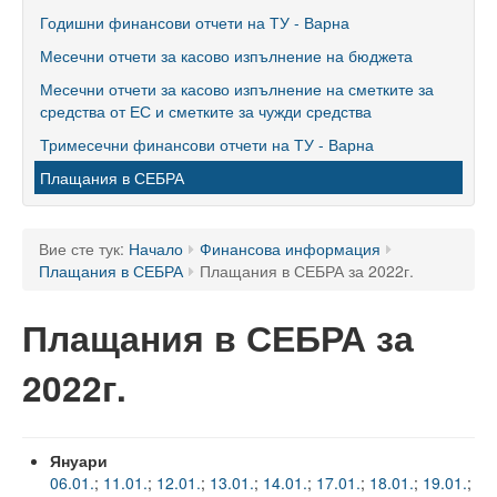
60 години ТУ - Варна
Годишни финансови отчети на ТУ - Варна
Месечни отчети за касово изпълнение на бюджета
Програма 60 г.
Месечни отчети за касово изпълнение на сметките за
Успели в науката и бизнеса
средства от ЕС и сметките за чужди средства
Тримесечни финансови отчети на ТУ - Варна
60 години Морски специалности в ТУ
Плащания в СЕБРА
Поздравителни адреси
Тържество по случай празника на университета
Вие сте тук:
Начало
Финансова информация
Плащания в СЕБРА
Плащания в СЕБРА за 2022г.
Мандатна програма
Ректор
Плащания в СЕБРА за
Ръководство
2022г.
Структура
Органи за управление
Януари
06.01.
;
11.01.
;
12.01.
;
13.01.
;
14.01.
;
17.01.
;
18.01.
;
19.01.
;