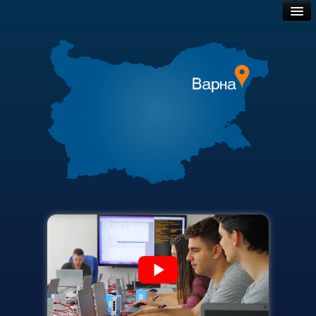
Начало
Обществени поръчки
Съобщения НИИ
Търгове и наеми
Контакти
ННП Млади учени и постдокторанти – 2, втори етап
Полезни връзки
ННП Млади учени и постдокторанти – 2, втори етап - в
Актуални документи
Национална програма "Млади учени и постдокторанти-
Академичен съвет
Научна програма „Млади учени и постдокторанти“ 2020
Финансова информация
Научна програма „Млади учени и постдокторанти“ 2021
Карта на сайта
Научна програма „Млади учени и постдокторанти“ 2019
Конференции организирани/подкрепени от ТУ-Варна - 
Конференции