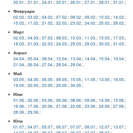
Факултети и Колежи
20.01.
;
21.01.
;
24.01.
;
25.01.
;
26.01.
;
27.01.
;
28.01.
;
31.01.
;
Февруари
Факултети
02.02.
;
03.02.
;
04.02.
;
07.02.
;
08.02.
;
09.02.
;
10.02.
;
14.02.
;
15.02.
;
17.02.
;
21.02.
;
22.02.
;
23.02.
;
24.02.
;
25.02.
;
28.02.
;
Машинно-технологичен факултет
Март
Корабостроителен факултет
02.03.
;
04.03.
;
07.03.
;
08.03.
;
10.03.
;
11.03.
;
15.03.
;
17.03.
;
18.03.
;
21.03.
;
22.03.
;
24.03.
;
25.03.
;
29.03.
;
30.03.
;
31.03.
;
Електротехнически факултет
Април
04.04.
;
05.04.
;
08.04.
;
12.04.
;
13.04.
;
14.04.
;
15.04.
;
19.04.
;
Факултет по изчислителна техника и автоматизация
21.04.
;
26.04.
;
27.04.
;
28.04.
;
29.04.
;
Колежи
Май
03.05.
;
04.05.
;
05.05.
;
09.05.
;
10.05.
;
11.05.
;
13.05.
;
18.05.
;
Добруджански технологичен колеж
19.05.
;
20.05.
;
23.05.
;
25.05.
;
30.05.
;
Юни
Колеж в структурата на ТУ-Варна
01.06.
;
02.06.
;
03.06.
;
06.06.
;
08.06.
;
09.06.
;
14.06.
;
15.06.
;
16.06.
;
17.06.
;
20.06.
;
21.06.
;
22.06.
;
23.06.
;
24.06.
;
27.06.
;
Департамент ЕПОС
28.06.
;
29.06.
;
Научноизследователски институт
Юли
01.07.
;
04.07.
;
05.07.
;
06.07.
;
07.07.
;
08.07.
;
12.07.
;
13.07.
;
Отдели и Центрове
14.07.
;
15.07.
;
20.07.
;
25.07.
;
26.07.
;
27.07.
;
28.07.
;