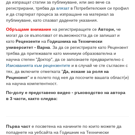
да изпращат статии за публикуване, или ако вече са
регистрирани, трябва да
влязат
в Потребителския си профил
Високотехнологичен парк
и да стартират процеса за изпращане на материал за
публикуване, като спазват дадените указания.
Ресурси
Обръщаме внимание
на регистриращите се
Автори,
че
Библиотека
могат да се възползват от възможността да се запишат и
като
Рецензенти
на
Годишника на Технически
Спортен комплекс
университет - Варна
. За да се регистрирате като Рецензент
трябва да притежавате като минимум образователна и
Студентски стол
научна степен "Доктор", да се запознаете предварително с
Изискванията към рецензентите
и в случай че сте съгласен с
Почивни бази
тях, да включите отметката "
Да, искане за роля на
Рецензент
" и в полето под нея да посочите вашата област(и)
Общежития
на научна компетентност.
По-долу е представено видео - ръководство на автора
Безжичен интернет
в 3 части, както следва:
Сертификати
Одити
Първа част
е посветена на начините по които можете да
Избори
попаднете на уебсайта на Годишник на Технически