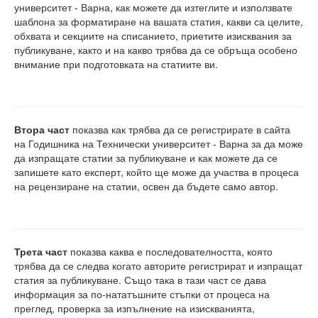
университет - Варна, как можете да изтеглите и използвате
Защита на личните данни
шаблона за форматиране на вашата статия, какви са целите,
обхвата и секциите на списанието, приетите изисквания за
ЗЗЛПСПОИН
публикуване, както и на какво трябва да се обръща особено
внимание при подготовката на статиите ви.
Декларация за достъпност
Достъп до информация
Нормативни документи
Втора част
показва как трябва да се регистрирате в сайта
на Годишника на Технически университет - Варна за да може
да изпращате статии за публикуване и как можете да се
Научна дейност
запишете като експерт, който ще може да участва в процеса
на рецензиране на статии, освен да бъдете само автор.
Научни проекти
Бюлетин с проектна информация
Конкурси за научни проекти
Трета част
показва каква е последователността, която
трябва да се следва когато авторите регистрират и изпращат
Докторанти
статия за публикуване. Също така в тази част се дава
информация за по-нататъшните стъпки от процеса на
Научноизследователски институт
преглед, проверка за изпълнение на изискванията,