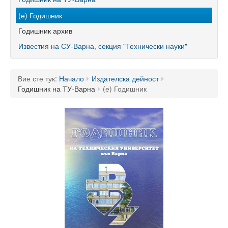
60 години ТУ - Варна
(е) Годишник
Програма 60 г.
Годишник архив
Успели в науката и бизнеса
Известия на СУ-Варна, секция "Технически науки"
60 години Морски специалности в ТУ
Вие сте тук:
Начало
Издателска дейност
Поздравителни адреси
Годишник на ТУ-Варна
(е) Годишник
Тържество по случай празника на университета
Мандатна програма
Ректор
Ръководство
Структура
Органи за управление