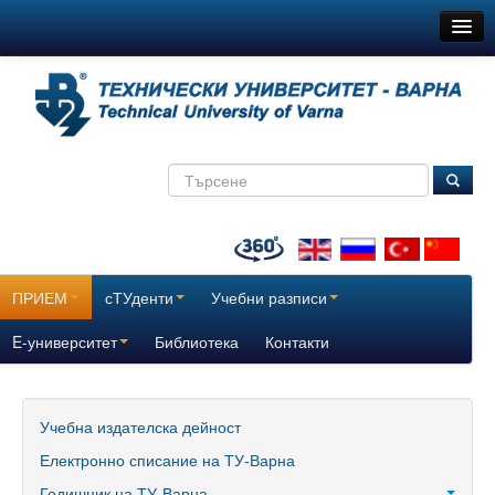
ТУ-Варна
Новини
Съобщения
Медиите за нас
ТехнокулТУра
Всички
ПРИЕМ
сТУденти
Учебни разписи
За нас
E-университет
Библиотека
Контакти
История
Поздравителни адреси
Учебна издателска дейност
Електронно списание на ТУ-Варна
Отчетни доклади за дейността на ТУ – Варна
Годишник на ТУ-Варна