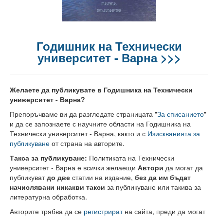
Факултети и Колежи
Факултети
Машинно-технологичен факултет
Годишник на Технически
университет - Варна >>>
Корабостроителен факултет
Електротехнически факултет
Желаете да публикувате в Годишника на Технически
Факултет по изчислителна техника и автоматизация
университет - Варна?
Препоръчваме ви да разгледате страницата "
За списанието
"
Колежи
и да се запознаете с научните области на Годишника на
Технически университет - Варна, както и с
Изискванията за
Добруджански технологичен колеж
публикуване
от страна на авторите.
Колеж в структурата на ТУ-Варна
Такса за публикуване:
Политиката на Технически
университет - Варна е всички желаещи
Автори
да могат да
Департамент ЕПОС
публикуват
до две
статии на издание,
без да им бъдат
начислявани никакви такси
за публикуване или такива за
Научноизследователски институт
литературна обработка.
Авторите трябва да се
регистрират
на сайта, преди да могат
Отдели и Центрове