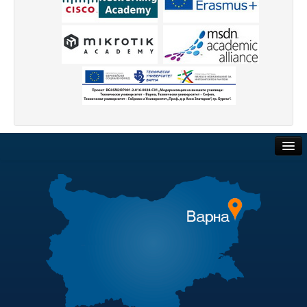
Периодични издания
Списание КНТ
Годишник на ТУ-Варна
Образци електронни формуляри
Месец на науката 2021
Начало
Научноизследователски институт
Обществени поръчки
Електротехнически факултет
Търгове и наеми
Факултет по изчислителна техника и автоматизация
Полезни връзки
Машинно-технологичен факултет
Актуални документи
Корабостроителен факултет
Академичен съвет
Добруджански технологичен колеж