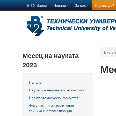
ТУ-Варна
Новини
За нас
Научна дей
Вие ст
Месец на науката
2023
Ме
Начало
Научноизследователски институт
Електротехнически факултет
Факултет по изчислителна
техника и автоматизация