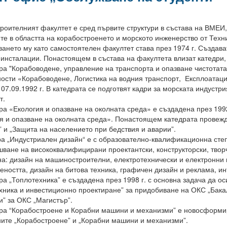
роителният факултет е сред първите структури в състава на ВМЕИ,
те в областта на корабостроенето и морското инженерство от Техн
ането му като самостоятелен факултет става през 1974 г. Създава
 инсталации. Понастоящем в състава на факултета влизат катедри,
а "Корабоводене, управление на транспорта и опазване чистотата
ости «Корабоводене, Логистика на водния транспорт, Експлоатаци
 07.09.1992 г. В катедрата се подготвят кадри за морската индуст
т.
а «Екология и опазване на околната среда» е създадена през 19
я и опазване на околната среда». Понастоящем катедрата провеж
” и „Защита на населението при бедствия и аварии”.
а „Индустриален дизайн“ е с образователно-квалификационна степ
шване на висококвалифицирани проектантски, конструкторски, твор
на: дизайн на машиностроителни, електротехнически и електронни 
ността, дизайн на битова техника, графичен дизайн и реклама, ин
а „Топлотехника” е създадена през 1998 г. с основна задача да ос
хника и инвестиционно проектиране” за придобиване на ОКС „Бака
и” за ОКС „Магистър”.
а “Корабостроене и Корабни машини и механизми” е новосформира
ите „Корабостроене” и „Корабни машини и механизми”.