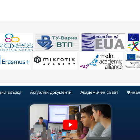
зни връзки
Актуални документи
Академичен съвет
Финан