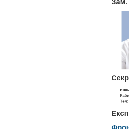
Зам.
Секр
инж
Каби
Тел:
Експ
Фрон