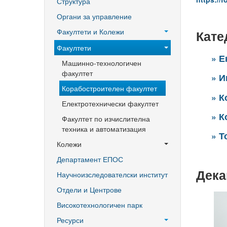
Структура
Поздравителни адреси
Органи за управление
Тържество по случай празника
Факултети и Колежи
Кате
на университета
Факултети
» Е
Машинно-технологичен
факултет
» И
Корабостроителен факултет
» К
Електротехнически факултет
» К
Факултет по изчислителна
техника и автоматизация
» Т
Колежи
Департамент ЕПОС
Добруджански технологичен
колеж
Дека
Научноизследователски институт
Колеж в структурата на ТУ-
Отдели и Центрове
Варна
Високотехнологичен парк
Ресурси