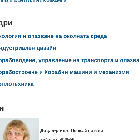
дри
кология и опазване на околната среда
ндустриален дизайн
орабоводене, управление на транспорта и опазва
орабостроене и Корабни машини и механизми
оплотехника
н
Доц. д-р инж. Пенка Златева
Кабинет: 409МФ