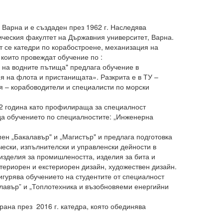
 Варна и е създаден през 1962 г. Наследява
ическия факултет на Държавния университет, Варна.
т се катедри по корабостроене, механизация на
 които провеждат обучение по :
 на водните пътища" предлага обучение в
я на флота и пристанищата». Разкрита е в ТУ –
рия – корабоводители и специалисти по морски
92 година като профилираща за специалност
да обучението по специалностите: „Инженерна
ен „Бакалавър" и „Магистър" и предлага подготовка
чески, изпълнителски и управленски дейности в
изделия за промишлеността, изделия за бита и
териорен и екстериорен дизайн, художествен дизайн.
игурява обучението на студентите от специалност
лавър” и „Топлотехника и възобновяеми енергийни
на през 2016 г. катедра, която обединява