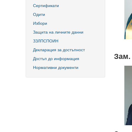
Библиотека
Сертификати
Спортен комплекс
Одити
Студентски стол
Избори
Почивни бази
Защита на личните данни
Общежития
ЗЗЛПСПОИН
Безжичен интернет
Декларация за достъпност
Зам.
Достъп до информация
Нормативни документи