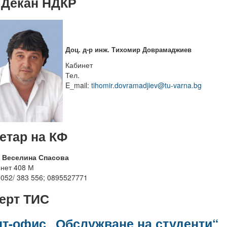
 Декан НДКР
Д
оц. д-р инж. Тихомир Доврамаджиев
Кабинет
Тел.
E_mail:
tihomir.dovramadjiev@tu-varna.bg
етар на КФ
. Веселина Спасова
нет 408 М
 052/ 383 556; 0895527771
ерт ТИС
т-офис „Обслужване на студенти“