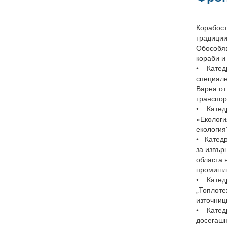
Корабост
традиции
Обособяв
кораби и
• Катедр
специалн
Варна от
транспор
• Катедр
«Екологи
екология
• Катедр
за извър
областа 
промишле
• Катедр
„Топлоте
източниц
• Катедр
досегашн