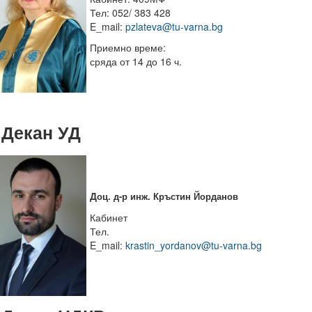
Тел: 052/ 383 428
E_mail:
pzlateva@tu-varna.bg
Приемно време:
сряда от 14 до 16 ч.
 Декан УД
Д
оц. д-р инж. Кръстин Йорданов
Кабинет
Тел.
E_mail:
krastin_yordanov@tu-varna.bg