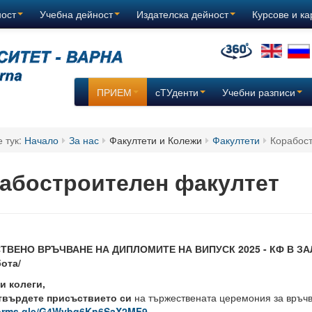
ност
Учебна дейност
Издателска дейност
Курсове и к
ПРИЕМ
сТУденти
Учебни разписи
е тук:
Начало
За нас
Факултети и Колежи
Факултети
Корабос
абостроителен факултет
ВЕНО ВРЪЧВАНЕ НА ДИПЛОМИТЕ НА ВИПУСК 2025 - КФ В ЗАЛА 1
ота/
и колеги,
твърдете присъствието си
на тържествената церемония за връчв
/forms.gle/G4Wybq6Kn6SaX2MF9