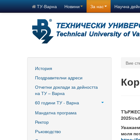
ТУ-Варна
Новини
За нас
Научна дей
Вие ст
История
Поздравителни адреси
Кор
Отчетни доклади за дейността
на ТУ – Варна
60 години ТУ - Варна
ТЪРЖЕСТ
Програма 60 г.
Мандатна програма
2025/съб
Успели в науката и бизнеса
Ректор
Уважаем
60 години Морски специалности
Ръководство
моля по
в ТУ
https:/