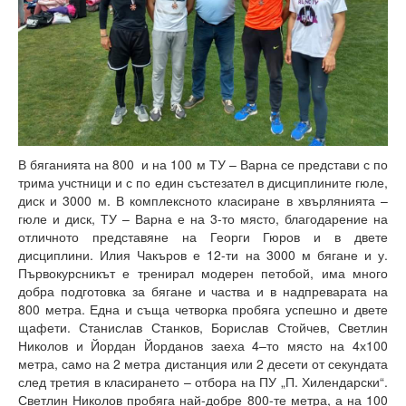
Периодични издания
Списание КНТ
Годишник на ТУ-Варна
Образци електронни формуляри
Месец на науката 2021
В бяганията на 800 и на 100 м ТУ – Варна се представи с по
трима учстници и с по един състезател в дисциплините гюле,
Начало
диск и 3000 м. В комплексното класиране в хвърлянията –
гюле и диск, ТУ – Варна е на 3-то място, благодарение на
Научноизследователски институт
отличното представяне на Георги Гюров и в двете
дисциплини. Илия Чакъров е 12-ти на 3000 м бягане и у.
Електротехнически факултет
Първокурсникът е тренирал модерен петобой, има много
добра подготовка за бягане и частва и в надпреварата на
Факултет по изчислителна техника и автоматизация
800 метра. Една и съща четворка пробяга успешно и двете
щафети. Станислав Станков, Борислав Стойчев, Светлин
Машинно-технологичен факултет
Николов и Йордан Йорданов заеха 4–то място на 4х100
метра, само на 2 метра дистанция или 2 десети от секундата
Корабостроителен факултет
след третия в класирането – отбора на ПУ „П. Хилендарски“.
Светлин Николов пробяга най-добре 800-те метра, а на 100
Добруджански технологичен колеж