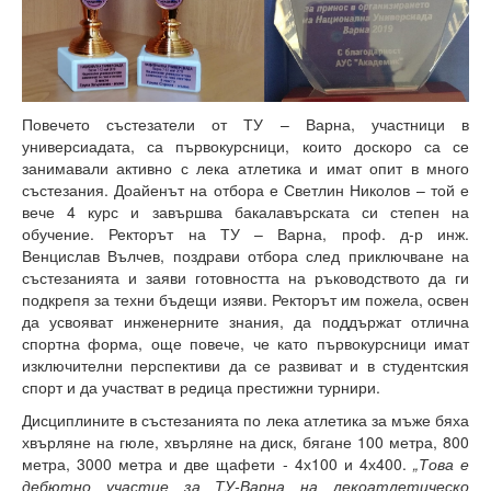
Високотехнологичен парк
Ресурси
Библиотека
Повечето състезатели от ТУ – Варна, участници в
универсиадата, са първокурсници, които доскоро са се
Спортен комплекс
занимавали активно с лека атлетика и имат опит в много
състезания. Доайенът на отбора е Светлин Николов – той е
Студентски стол
вече 4 курс и завършва бакалавърската си степен на
обучение. Ректорът на ТУ – Варна, проф. д-р инж.
Почивни бази
Венцислав Вълчев, поздрави отбора след приключване на
състезанията и заяви готовността на ръководството да ги
Общежития
подкрепя за техни бъдещи изяви. Ректорът им пожела, освен
да усвояват инженерните знания, да поддържат отлична
Безжичен интернет
спортна форма, още повече, че като първокурсници имат
изключителни перспективи да се развиват и в студентския
Сертификати
спорт и да участват в редица престижни турнири.
Дисциплините в състезанията по лека атлетика за мъже бяха
Одити
хвърляне на гюле, хвърляне на диск, бягане 100 метра, 800
метра, 3000 метра и две щафети - 4х100 и 4х400.
„Това е
Избори
дебютно участие за ТУ-Варна на лекоатлетическо