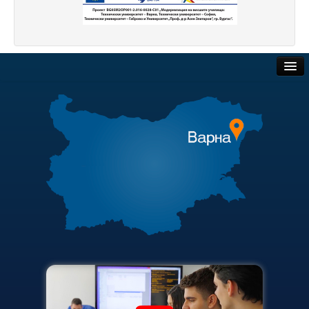
Корабостроителен факултет
Добруджански технологичен колеж
Месец на науката 2025
Обществени поръчки
Начало
Търгове и наеми
Научноизследователски институт
Полезни връзки
Електротехнически факултет
Факултет по изчислителна техника и автоматизация
Актуални документи
Машинно-технологичен факултет
Академичен съвет
Корабостроителен факултет
Финансова информация
Добруджански технологичен колеж
Карта на сайта
Учебна дейност