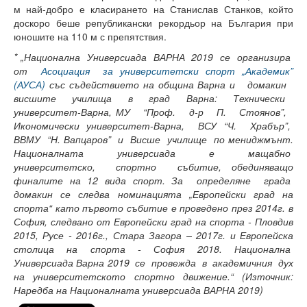
м най-добро е класирането на Станислав Станков, който
доскоро беше републикански рекордьор на България при
Месец на науката 2022
юношите на 110 м с препятствия.
Начало
*
„Национална Универсиада ВАРНА 2019 се организира
от
Асоциация за университетски спорт „Академик”
Научноизследователски институт
(АУСА)
със съдействието на община Варна и домакин
висшите училища в град Варна: Технически
Електротехнически факултет
университет-Варна, МУ “Проф. д-р П
.
Стоянов”,
Икономически университет-Варна, ВСУ “Ч
.
Храбър”,
Факултет по изчислителна техника и автоматизация
ВВМУ “Н. Вапцаров” и Висше училище по мениджмънт.
Националната универсиада е мащабно
Машинно-технологичен факултет
университетско, спортно събитие, обединяващо
финалите на 12 вида спорт. За определяне града
Корабостроителен факултет
домакин се следва номинацията „Европейски град на
спорта“ като първото събитие е проведено през 2014г. в
Добруджански технологичен колеж
София, следвано от Европейски град на спорта - Пловдив
2015, Русе - 2016г., Стара Загора – 2017г. и Европейска
Месец на науката 2023
столица на спорта - София 2018.
Национална
Универсиада Варна 2019 се провежда в академичния дух
Начало
на университетското
спортно движение.“ (Източник:
Наредба на Националната универсиада ВАРНА 2019)
Научноизследователски институт