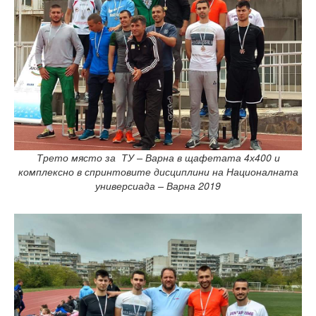
Начало
Съобщения НИИ
Контакти
ННП Млади учени и постдокторанти – 2, втори етап
ННП Млади учени и постдокторанти – 2, втори етап - в
Национална програма "Млади учени и постдокторанти-
Трето място за ТУ – Варна в щафетата 4х400 и
комплексно в спринтовите дисциплини на Националната
Научна програма „Млади учени и постдокторанти“ 2020
универсиада – Варна 2019
Научна програма „Млади учени и постдокторанти“ 2021
Научна програма „Млади учени и постдокторанти“ 2019
Конференции организирани/подкрепени от ТУ-Варна - 
Конференции