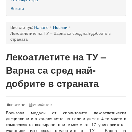
60 години ТУ - Варна
Всички
Програма 60 г.
Успели в науката и бизнеса
Вие сте тук:
Начало
Новини
Лекоатлетите на ТУ – Варна са сред най-добрите в
60 години Морски специалности в ТУ
страната
Поздравителни адреси
Лекоатлетите на ТУ –
Тържество по случай празника на университета
Варна са сред най-
Мандатна програма
добрите в страната
Ректор
Ръководство
НОВИНИ
21 Май 2019
Структура
Бронзови медали от спринтовите лекоатлетически
дисциплини и в хвърлянията на гюле и диск и 4-то място в
Органи за управление
комплексното класиране при мъжете от 17 университета-
участници извоюваха студентите от ТУ - Варна на