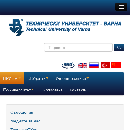
ТУ-Варна
Новини
Съобщения
Медиите за нас
ТехнокулТУра
Всички
ПРИЕМ
сТУденти
Учебни разписи
За нас
E-университет
Библиотека
Контакти
История
Поздравителни адреси
Съобщения
Медиите за нас
Отчетни доклади за дейността на ТУ – Варна
ТехнокулТУра