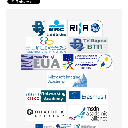
Електротехнически факултет
Факултет по изчислителна техника и автоматизация
Машинно-технологичен факултет
Корабостроителен факултет
Добруджански технологичен колеж
Месец на науката 2024
Начало
Научноизследователски институт
Електротехнически факултет
Факултет по изчислителна техника и автоматизация
Машинно-технологичен факултет