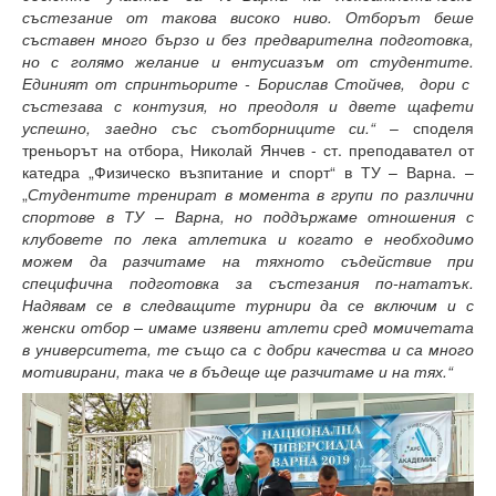
състезание от такова високо ниво. Отборът беше
Защита на личните данни
съставен много бързо и без предварителна подготовка,
но с голямо желание и ентусиазъм от студентите.
ЗЗЛПСПОИН
Единият от спринтьорите - Борислав Стойчев, дори с
състезава с контузия, но преодоля и двете щафети
Декларация за достъпност
успешно, заедно със съотборниците си.“
– споделя
треньорът на отбора, Николай Янчев - ст. преподавател от
Достъп до информация
катедра „Физическо възпитание и спорт“ в ТУ – Варна. –
„
Студентите тренират в момента в групи по различни
Нормативни документи
спортове в ТУ – Варна, но поддържаме отношения с
клубовете по лека атлетика и когато е необходимо
Научна дейност
можем да разчитаме на тяхното съдействие при
специфична подготовка за състезания по-нататък.
Научни проекти
Надявам се в следващите турнири да се включим и с
женски отбор – имаме изявени атлети сред момичетата
Бюлетин с проектна информация
в университета, те също са с добри качества и са много
мотивирани, така че в бъдеще ще разчитаме и на тях.“
Конкурси за научни проекти
Докторанти
Научноизследователски институт