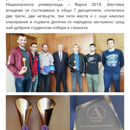
Факултети и Колежи
Националната универсиада – Варна 2019. Шестима
младежи се състезаваха в общо 7 дисциплини, спечелиха
Факултети
две трети, две четвърти, три пети места и с още няколко
класирания в първата десятка се наредиха заслужено сред
Машинно-технологичен факултет
най-добрите студентски отбори в страната.
Корабостроителен факултет
Електротехнически факултет
Факултет по изчислителна техника и автоматизация
Колежи
Добруджански технологичен колеж
Колеж в структурата на ТУ-Варна
Департамент ЕПОС
Научноизследователски институт
Отдели и Центрове