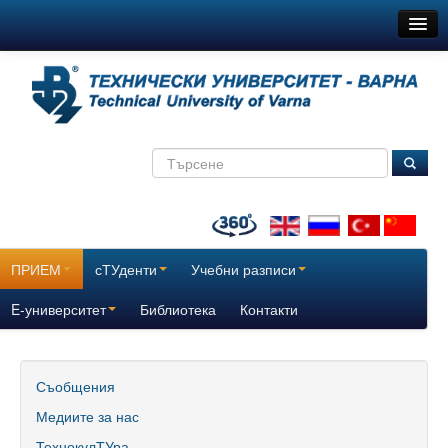
ТУ-Варна
Новини
Съобщения
Медиите за нас
ТехнокулТУра
Всички
ПРИЕМ
сТУденти
Учебни разписи
За нас
E-университет
Библиотека
Контакти
История
Поздравителни адреси
Съобщения
Медиите за нас
Отчетни доклади за дейността на ТУ – Варна
ТехнокулТУра