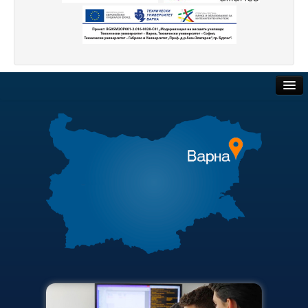
Начало
Съобщения НИИ
Контакти
ННП Млади учени и постдокторанти – 2, втори етап
Обществени поръчки
ННП Млади учени и постдокторанти – 2, втори етап - в
Търгове и наеми
Национална програма "Млади учени и постдокторанти-
Полезни връзки
Научна програма „Млади учени и постдокторанти“ 2020
Актуални документи
Научна програма „Млади учени и постдокторанти“ 2021
Академичен съвет
Научна програма „Млади учени и постдокторанти“ 2019
Финансова информация
Конференции организирани/подкрепени от ТУ-Варна - 
Карта на сайта
Конференции