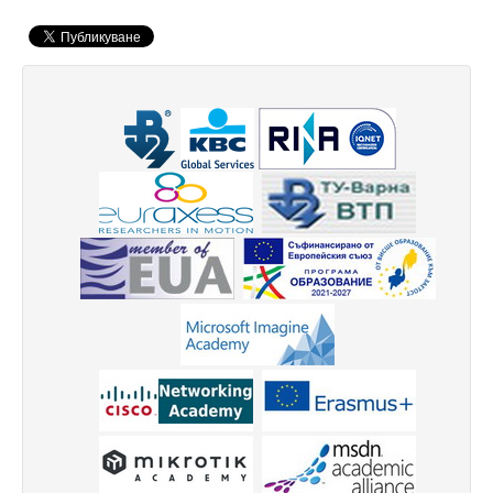
Защита на личните данни
ЗЗЛПСПОИН
Декларация за достъпност
Достъп до информация
Нормативни документи
Научна дейност
Научни проекти
Бюлетин с проектна информация
Конкурси за научни проекти
Докторанти
Научноизследователски институт