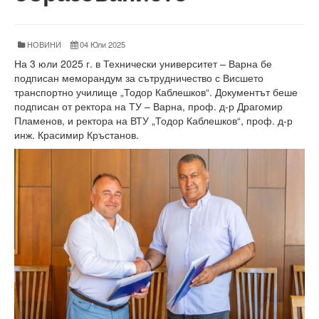
Факултети и Колежи
Факултети
НОВИНИ
04 Юли 2025
Машинно-технологичен факултет
На 3 юли 2025 г. в Технически университет – Варна бе
подписан меморандум за сътрудничество с Висшето
Корабостроителен факултет
транспортно училище „Тодор Каблешков“. Документът беше
подписан от ректора на ТУ – Варна, проф. д-р Драгомир
Електротехнически факултет
Пламенов, и ректора на ВТУ „Тодор Каблешков“, проф. д-р
инж. Красимир Кръстанов.
Факултет по изчислителна техника и автоматизация
Колежи
Добруджански технологичен колеж
Колеж в структурата на ТУ-Варна
Департамент ЕПОС
Научноизследователски институт
Отдели и Центрове