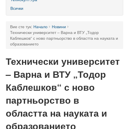
60 години ТУ - Варна
Всички
Програма 60 г.
Успели в науката и бизнеса
Вие сте тук:
Начало
Новини
Технически университет – Варна и ВТУ „Тодор
60 години Морски специалности в ТУ
Каблешков“ с ново партньорство в областта на науката и
образованието
Поздравителни адреси
Технически университет
Тържество по случай празника на университета
– Варна и ВТУ „Тодор
Мандатна програма
Ректор
Каблешков“ с ново
Ръководство
партньорство в
Структура
областта на науката и
Органи за управление
образованието