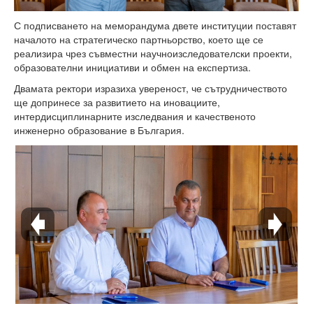
Високотехнологичен парк
С подписването на меморандума двете институции поставят
началото на стратегическо партньорство, което ще се
Ресурси
реализира чрез съвместни научноизследователски проекти,
образователни инициативи и обмен на експертиза.
Библиотека
Двамата ректори изразиха увереност, че сътрудничеството
ще допринесе за развитието на иновациите,
Спортен комплекс
интердисциплинарните изследвания и качественото
инженерно образование в България.
Студентски стол
Почивни бази
Общежития
Безжичен интернет
Сертификати
Одити
Избори