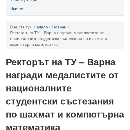
60 години ТУ - Варна
Всички
Програма 60 г.
Успели в науката и бизнеса
Вие сте тук:
Начало
Новини
Ректорът на ТУ – Варна награди медалистите от
60 години Морски специалности в ТУ
националните студентски състезания по шахмат и
компютърна математика
Поздравителни адреси
Ректорът на ТУ – Варна
Тържество по случай празника на университета
награди медалистите от
Мандатна програма
Ректор
националните
Ръководство
студентски състезания
Структура
по шахмат и компютърна
Органи за управление
математика