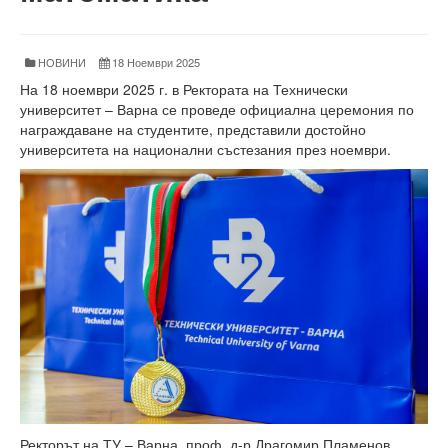
Факултети и Колежи
Факултети
НОВИНИ
18 Ноември 2025
Машинно-технологичен факултет
На 18 ноември 2025 г. в Ректората на Технически
университет – Варна се проведе официална церемония по
Корабостроителен факултет
награждаване на студентите, представили достойно
университета на национални състезания през ноември.
Електротехнически факултет
Факултет по изчислителна техника и автоматизация
Колежи
Добруджански технологичен колеж
Колеж в структурата на ТУ-Варна
Департамент ЕПОС
Научноизследователски институт
Отдели и Центрове
Ректорът на ТУ – Варна, проф. д-р Драгомир Пламенов,