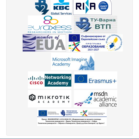
Периодични издания
Списание КНТ
Годишник на ТУ-Варна
Образци електронни формуляри
Месец на науката 2021
Начало
Научноизследователски институт
Електротехнически факултет
Факултет по изчислителна техника и автоматизация
Машинно-технологичен факултет
Корабостроителен факултет
Добруджански технологичен колеж