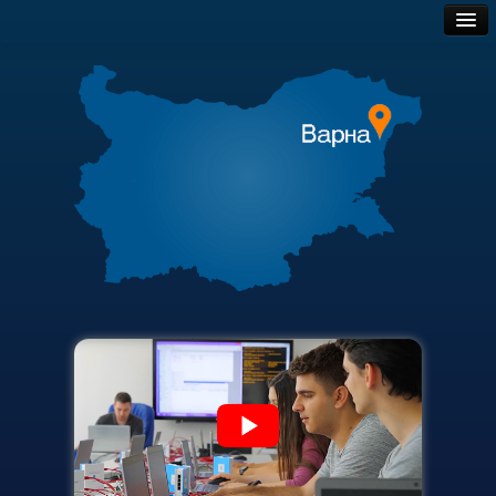
Месец на науката 2022
Обществени поръчки
Начало
Търгове и наеми
Научноизследователски институт
Полезни връзки
Електротехнически факултет
Актуални документи
Факултет по изчислителна техника и автоматизация
Академичен съвет
Машинно-технологичен факултет
Финансова информация
Корабостроителен факултет
Карта на сайта
Добруджански технологичен колеж
Месец на науката 2023
Начало
Научноизследователски институт