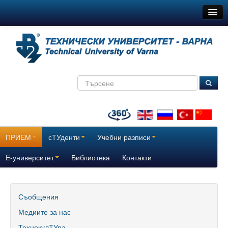
ТУ-Варна
Новини
Съобщения
Медиите за нас
ТехнокулТУра
Всички
ПРИЕМ
сТУденти
Учебни разписи
За нас
E-университет
Библиотека
Контакти
История
Поздравителни адреси
Съобщения
Медиите за нас
Отчетни доклади за дейността на ТУ – Варна
ТехнокулТУра