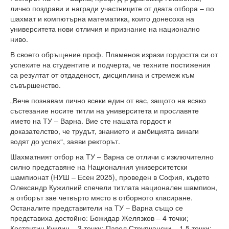
лично поздрави и награди участниците от двата отбора – по
Високотехнологичен парк
шахмат и компютърна математика, които донесоха на
университета нови отличия и признание на национално
Ресурси
ниво.
В своето обръщение проф. Пламенов изрази гордостта си от
Библиотека
успехите на студентите и подчерта, че техните постижения
са резултат от отдаденост, дисциплина и стремеж към
Спортен комплекс
съвършенство.
Студентски стол
„Вече познавам лично всеки един от вас, защото на всяко
състезание носите титли на университета и прославяте
Почивни бази
името на ТУ – Варна. Вие сте нашата гордост и
доказателство, че трудът, знанието и амбицията винаги
Общежития
водят до успех“, заяви ректорът.
Шахматният отбор на ТУ – Варна се отличи с изключително
Безжичен интернет
силно представяне на Националния университетски
шампионат (НУШ – Есен 2025), проведен в София, където
Сертификати
Олександр Кужилний спечели титлата национален шампион,
а отборът зае четвърто място в отборното класиране.
Одити
Останалите представители на ТУ – Варна също се
представиха достойно: Божидар Желязков – 4 точки;
Избори
Костянтин Куклин – 3 точки; Павел Струпчански – 1.5 точки;