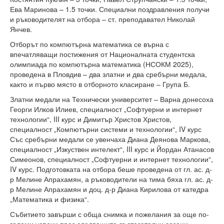
Ева Маринова – 1.5 точки. Специални поздравления получи
Защита на личните данни
и ръководителят на отбора – ст. преподавател Николай
Янчев.
ЗЗЛПСПОИН
Отборът по компютърна математика се върна с
Декларация за достъпност
впечатляващи постижения от Националната студентска
олимпиада по компютърна математика (НСОКМ 2025),
Достъп до информация
проведена в Пловдив – два златни и два сребърни медала,
както и първо място в отборното класиране – Група Б.
Нормативни документи
Златни медали на Технически университет – Варна донесоха
Георги Илков Илиев, специалност „Софтуерни и интернет
Научна дейност
технологии“, III курс и Димитър Христов Христов,
специалност „Компютърни системи и технологии“, IV курс
Научни проекти
Със сребърни медали се увенчаха Диана Деянова Маркова,
специалност „Изкуствен интелект“, III курс и Йордан Атанасов
Бюлетин с проектна информация
Симеонов, специалност „Софтуерни и интернет технологии“,
IV курс. Подготовката на отбора беше проведена от гл. ас. д-
Конкурси за научни проекти
р Мелине Апрахамян, а ръководители на тима бяха гл. ас. д-
р Мелине Апрахамян и доц. д-р Диана Кирилова от катедра
Докторанти
„Математика и физика“.
Научноизследователски институт
Събитието завърши с обща снимка и пожелания за още по-
големи успехи през следващите състезателни сезони.