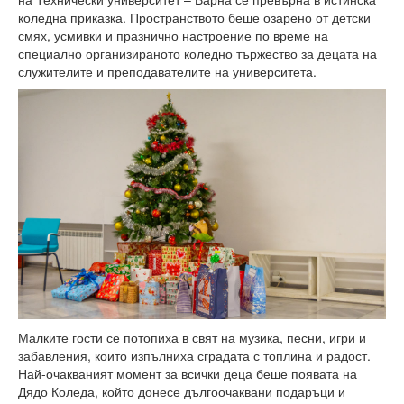
Факултети и Колежи
коледна приказка. Пространството беше озарено от детски
смях, усмивки и празнично настроение по време на
Факултети
специално организираното коледно тържество за децата на
служителите и преподавателите на университета.
Машинно-технологичен факултет
Корабостроителен факултет
Електротехнически факултет
Факултет по изчислителна техника и автоматизация
Колежи
Добруджански технологичен колеж
Колеж в структурата на ТУ-Варна
Департамент ЕПОС
Малките гости се потопиха в свят на музика, песни, игри и
забавления, които изпълниха сградата с топлина и радост.
Научноизследователски институт
Най-очакваният момент за всички деца беше появата на
Дядо Коледа, който донесе дългоочаквани подаръци и
Отдели и Центрове