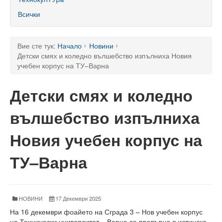
60 години ТУ - Варна
Всички
Програма 60 г.
Успели в науката и бизнеса
Вие сте тук:
Начало
Новини
Детски смях и коледно вълшебство изпълниха Новия
60 години Морски специалности в ТУ
учебен корпус на ТУ–Варна
Поздравителни адреси
Детски смях и коледно
Тържество по случай празника на университета
вълшебство изпълниха
Мандатна програма
Новия учебен корпус на
Ректор
ТУ–Варна
Ръководство
Структура
НОВИНИ
17 Декември 2025
Органи за управление
На 16 декември фоайето на Сграда 3 – Нов учебен корпус
на Технически университет – Варна се превърна в истинска