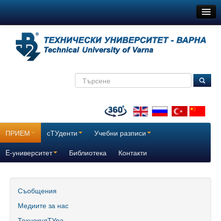
ТУ-Варна
Новини
Съобщения
Медиите за нас
ТехнокулТУра
Всички
ПРИЕМ
сТУденти
Учебни разписи
За нас
E-университет
Библиотека
Контакти
История
Поздравителни адреси
Съобщения
Медиите за нас
Отчетни доклади за дейността на ТУ – Варна
ТехнокулТУра