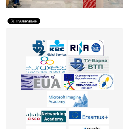
Защита на личните данни
ЗЗЛПСПОИН
Декларация за достъпност
Достъп до информация
Нормативни документи
Научна дейност
Научни проекти
Бюлетин с проектна информация
Конкурси за научни проекти
Докторанти
Научноизследователски институт