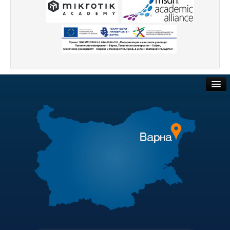
Начало
Съобщения НИИ
Контакти
ННП Млади учени и постдокторанти – 2, втори етап
ННП Млади учени и постдокторанти – 2, втори етап - в
Обществени поръчки
Национална програма "Млади учени и постдокторанти-
Търгове и наеми
Научна програма „Млади учени и постдокторанти“ 2020
Полезни връзки
Научна програма „Млади учени и постдокторанти“ 2021
Актуални документи
Научна програма „Млади учени и постдокторанти“ 2019
Академичен съвет
Конференции организирани/подкрепени от ТУ-Варна - 
Финансова информация
Конференции