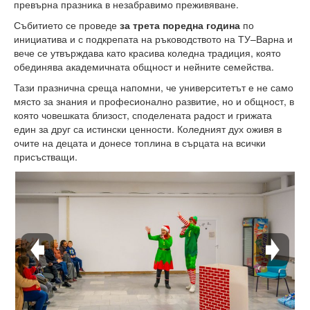
превърна празника в незабравимо преживяване.
Високотехнологичен парк
Събитието се проведе
за трета поредна година
по
инициатива и с подкрепата на ръководството на ТУ–Варна и
Ресурси
вече се утвърждава като красива коледна традиция, която
обединява академичната общност и нейните семейства.
Библиотека
Тази празнична среща напомни, че университетът е не само
място за знания и професионално развитие, но и общност, в
Спортен комплекс
която човешката близост, споделената радост и грижата
един за друг са истински ценности. Коледният дух оживя в
Студентски стол
очите на децата и донесе топлина в сърцата на всички
присъстващи.
Почивни бази
Общежития
Безжичен интернет
Сертификати
Одити
Избори