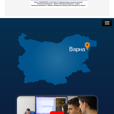
Начало
Съобщения НИИ
Контакти
Обществени поръчки
ННП Млади учени и постдокторанти – 2, втори етап
Търгове и наеми
ННП Млади учени и постдокторанти – 2, втори етап - в
Полезни връзки
Национална програма "Млади учени и постдокторанти-
Актуални документи
Научна програма „Млади учени и постдокторанти“ 2020
Академичен съвет
Научна програма „Млади учени и постдокторанти“ 2021
Научна програма „Млади учени и постдокторанти“ 2019
Финансова информация
Конференции организирани/подкрепени от ТУ-Варна - 
Карта на сайта
Конференции