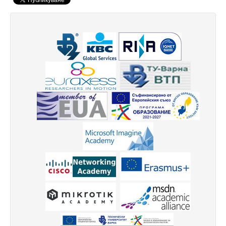
Защита на личните данни
ЗЗЛПСПОИН
Декларация за достъпност
Достъп до информация
Нормативни документи
Научна дейност
Научни проекти
Бюлетин с проектна информация
Конкурси за научни проекти
Докторанти
Научноизследователски институт