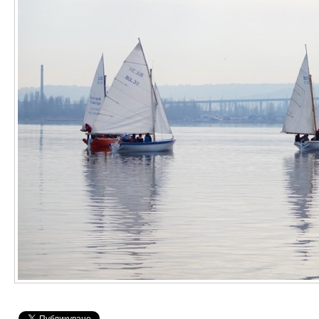
Високотехнологичен парк
Ресурси
Библиотека
Спортен комплекс
Студентски стол
Почивни бази
Общежития
Безжичен интернет
Сертификати
Одити
Избори