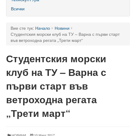
60 години ТУ - Варна
Всички
Програма 60 г.
Успели в науката и бизнеса
Вие сте тук:
Начало
Новини
Студентския морски клуб на ТУ – Варна с първи старт
60 години Морски специалности в ТУ
във ветроходна регата „Трети март“
Поздравителни адреси
Студентския морски
Тържество по случай празника на университета
клуб на ТУ – Варна с
Мандатна програма
първи старт във
Ректор
ветроходна регата
Ръководство
„Трети март“
Структура
Органи за управление
НОВИНИ
10 Март 2017