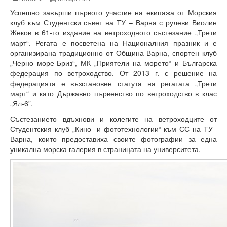
Факултети и Колежи
Успешно завърши първото участие на екипажа от Морския
Факултети
клуб към Студентски съвет на ТУ – Варна с рулеви Виолин
Жеков в 61-то издание на ветроходното състезание „Трети
Машинно-технологичен факултет
март“. Регата е посветена на Националния празник и е
организирана традиционно от Община Варна, спортен клуб
Корабостроителен факултет
„Черно море-Бриз“, МК „Приятели на морето“ и Българска
федерация по ветроходство. От 2013 г. с решение на
Електротехнически факултет
федерацията е възстановен статута на регатата „Трети
март“ и като Държавно първенство по ветроходство в клас
Факултет по изчислителна техника и автоматизация
„Ял-6”.
Състезанието вдъхнови и колегите на ветроходците от
Колежи
Студентския клуб „Кино- и фототехнологии“ към СС на ТУ–
Варна, които предоставиха своите фотографии за една
Добруджански технологичен колеж
уникална морска галерия в страницата на университета.
Колеж в структурата на ТУ-Варна
Департамент ЕПОС
Научноизследователски институт
Отдели и Центрове