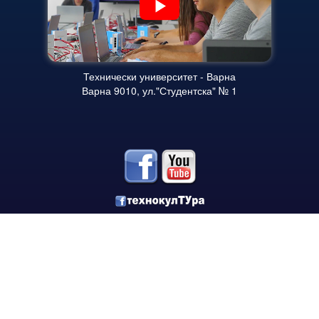
Периодични издания
Списание КНТ
Годишник на ТУ-Варна
Технически университет - Варна
Образци електронни формуляри
Варна 9010, ул."Студентска" № 1
Месец на науката 2021
Начало
Научноизследователски институт
Електротехнически факултет
Факултет по изчислителна техника и автоматизация
Машинно-технологичен факултет
Корабостроителен факултет
Добруджански технологичен колеж