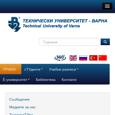
ТУ-Варна
Новини
Съобщения
Медиите за нас
ТехнокулТУра
Всички
ПРИЕМ
сТУденти
Учебни разписи
За нас
E-университет
Библиотека
Контакти
История
Поздравителни адреси
Съобщения
Медиите за нас
Отчетни доклади за дейността на ТУ – Варна
ТехнокулТУра