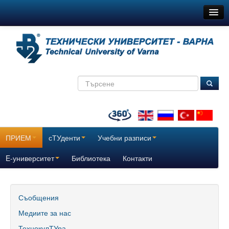
ТУ-Варна
Новини
Съобщения
Медиите за нас
ТехнокулТУра
Всички
ПРИЕМ
сТУденти
Учебни разписи
За нас
E-университет
Библиотека
Контакти
История
Поздравителни адреси
Съобщения
Медиите за нас
Отчетни доклади за дейността на ТУ – Варна
ТехнокулТУра