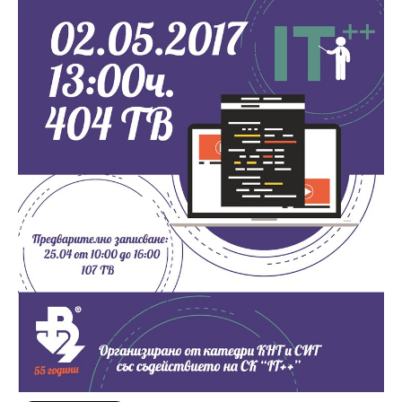
Факултети и Колежи
Факултети
Машинно-технологичен факултет
Корабостроителен факултет
Електротехнически факултет
Факултет по изчислителна техника и автоматизация
Колежи
Добруджански технологичен колеж
Колеж в структурата на ТУ-Варна
Департамент ЕПОС
Научноизследователски институт
Отдели и Центрове