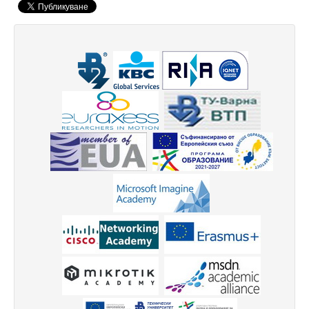
Високотехнологичен парк
Ресурси
Библиотека
Спортен комплекс
Студентски стол
Почивни бази
Общежития
Безжичен интернет
Сертификати
Одити
Избори