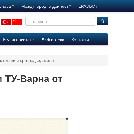
ариера
Международна дейност
ЕРАЗЪМ+
E-университет
Библиотека
Контакти
 от министър-председателя
 ТУ-Варна от