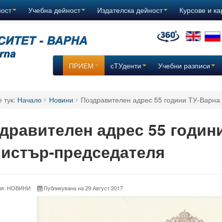
ност
Учебна дейност
Издателска дейност
Курсове и к
ПРИЕМ
сТУденти
Учебни разписи
е тук:
Начало
Новини
Поздравителен адрес 55 години ТУ-Варна
дравителен адрес 55 години
истър-председателя
рия: НОВИНИ
Публикувана на 29 Август 2017