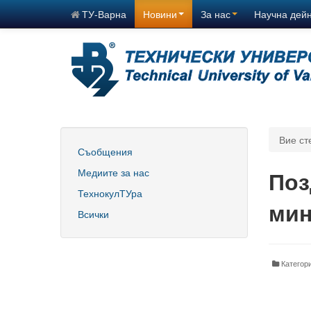
ТУ-Варна
Новини
За нас
Научна дей
Вие ст
Съобщения
Медиите за нас
Поз
ТехнокулТУра
мин
Всички
Катего