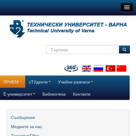
ТУ-Варна
Новини
Съобщения
Медиите за нас
ТехнокулТУра
Всички
ПРИЕМ
сТУденти
Учебни разписи
За нас
E-университет
Библиотека
Контакти
История
Поздравителни адреси
Съобщения
Медиите за нас
Отчетни доклади за дейността на ТУ – Варна
ТехнокулТУра