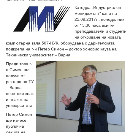
Факултети и Колежи
Катедра „Индустриален
Факултети
мениджмънт“ кани на
25.09.2017г., понеделник
Машинно-технологичен факултет
от 15.30 часа всички
преподаватели и студенти
Корабостроителен факултет
на откриване на новата
компютърна зала 507-НУК, оборудвана с дарителската
Електротехнически факултет
подкрепа на г-н Петер Симон – доктор хонорис кауза на
Технически университет – Варна.
Факултет по изчислителна техника и автоматизация
Преди това г-
н Симон ще
Колежи
получи от
ректора на ТУ
Добруджански технологичен колеж
– Варна
почетния знак
Колеж в структурата на ТУ-Варна
и плакет на
университета.
Департамент ЕПОС
Петер Симон
Научноизследователски институт
ще изнесе
публична
Отдели и Центрове
лекция на