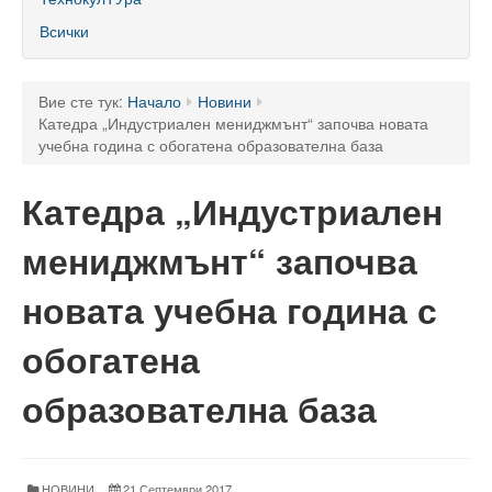
60 години ТУ - Варна
Всички
Програма 60 г.
Успели в науката и бизнеса
Вие сте тук:
Начало
Новини
Катедра „Индустриален мениджмънт“ започва новата
60 години Морски специалности в ТУ
учебна година с обогатена образователна база
Поздравителни адреси
Катедра „Индустриален
Тържество по случай празника на университета
мениджмънт“ започва
Мандатна програма
новата учебна година с
Ректор
обогатена
Ръководство
образователна база
Структура
Органи за управление
НОВИНИ
21 Септември 2017