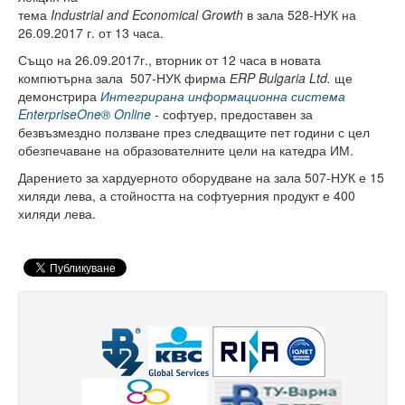
тема
Industrial and Economical Growth
в зала 528-НУК на
Високотехнологичен парк
26.09.2017 г. от 13 часа.
Също на 26.09.2017г., вторник от 12 часа в новата
Ресурси
компютърна зала 507-НУК фирма
Е
RP Bulgaria Ltd.
ще
демонстрира
Интегрирана информационна система
Библиотека
EnterpriseOne® Online
- софтуер, предоставен за
безвъзмездно ползване през следващите пет години с цел
Спортен комплекс
обезпечаване на образователните цели на катедра ИМ.
Студентски стол
Дарението за хардуерното оборудване на зала 507-НУК е 15
хиляди лева, а стойността на софтуерния продукт е 400
Почивни бази
хиляди лева.
Общежития
Безжичен интернет
Сертификати
Одити
Избори