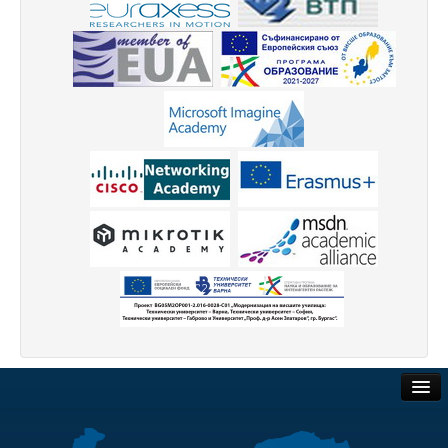
Защита на личните данни
ЗЗЛПСПОИН
Декларация за достъпност
Достъп до информация
Нормативни документи
Научна дейност
Научни проекти
Бюлетин с проектна информация
Конкурси за научни проекти
Докторанти
Обществени поръчки
Научноизследователски институт