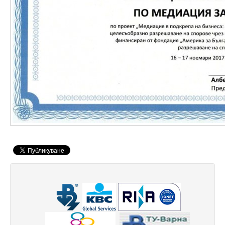
Периодични издания
Списание КНТ
Годишник на ТУ-Варна
Образци електронни формуляри
Месец на науката 2021
Начало
Научноизследователски институт
Електротехнически факултет
Факултет по изчислителна техника и автоматизация
Машинно-технологичен факултет
Корабостроителен факултет
Добруджански технологичен колеж