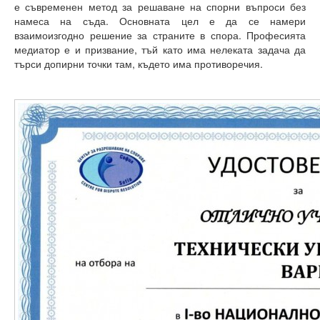
е съвременен метод за решаване на спорни въпроси без
Начало
намеса на съда. Основната цел е да се намери
взаимоизгодно решение за страните в спора. Професията
Съобщения НИИ
медиатор е и призвание, тъй като има нелеката задача да
търси допирни точки там, където има противоречия.
Контакти
ННП Млади учени и постдокторанти – 2, втори етап
ННП Млади учени и постдокторанти – 2, втори етап - в
Национална програма "Млади учени и постдокторанти-
Научна програма „Млади учени и постдокторанти“ 2020
Научна програма „Млади учени и постдокторанти“ 2021
Научна програма „Млади учени и постдокторанти“ 2019
Конференции организирани/подкрепени от ТУ-Варна - 
Конференции