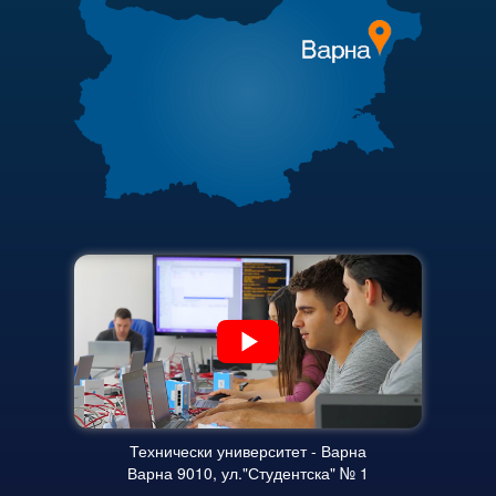
Търгове и наеми
Електротехнически факултет
Полезни връзки
Факултет по изчислителна техника и автоматизация
Актуални документи
Машинно-технологичен факултет
Академичен съвет
Корабостроителен факултет
Добруджански технологичен колеж
Финансова информация
Месец на науката 2024
Карта на сайта
Начало
Научноизследователски институт
Електротехнически факултет
Факултет по изчислителна техника и автоматизация
Технически университет - Варна
Машинно-технологичен факултет
Варна 9010, ул."Студентска" № 1