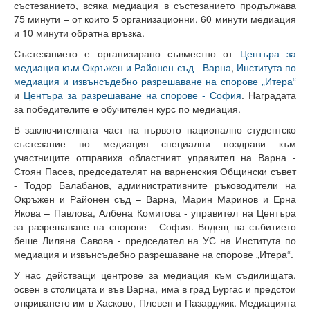
състезанието, всяка медиация в състезанието продължава
Защита на личните данни
75 минути – от които 5 организационни, 60 минути медиация
и 10 минути обратна връзка.
ЗЗЛПСПОИН
Състезанието е организирано съвместно от
Центъра за
медиация към Окръжен и Районен съд - Варна
,
Института по
Декларация за достъпност
медиация и извънсъдебно разрешаване на спорове „Итера“
и
Центъра за разрешаване на спорове - София
. Наградата
Достъп до информация
за победителите е обучителен курс по медиация.
Нормативни документи
В заключителната част на първото национално студентско
състезание по медиация специални поздрави към
Научна дейност
участниците отправиха областният управител на Варна -
Стоян Пасев, председателят на варненския Общински съвет
Научни проекти
- Тодор Балабанов, административните ръководители на
Окръжен и Районен съд – Варна, Марин Маринов и Ерна
Бюлетин с проектна информация
Якова – Павлова, Албена Комитова - управител на Центъра
за разрешаване на спорове - София. Водещ на събитието
Конкурси за научни проекти
беше Лиляна Савова - председател на УС на Института по
медиация и извънсъдебно разрешаване на спорове „Итера“.
Докторанти
У нас действащи центрове за медиация към съдилищата,
освен в столицата и във Варна, има в град Бургас и предстои
Научноизследователски институт
откриването им в Хасково, Плевен и Пазарджик. Медиацията