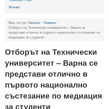
60 години ТУ - Варна
Всички
Програма 60 г.
Успели в науката и бизнеса
Вие сте тук:
Начало
Новини
Отборът на Технически университет – Варна се
60 години Морски специалности в ТУ
представи отлично в първото национално състезание по
медиация за студенти
Поздравителни адреси
Отборът на Технически
Тържество по случай празника на университета
университет – Варна се
Мандатна програма
Ректор
представи отлично в
Ръководство
първото национално
Структура
състезание по медиация
Органи за управление
за студенти