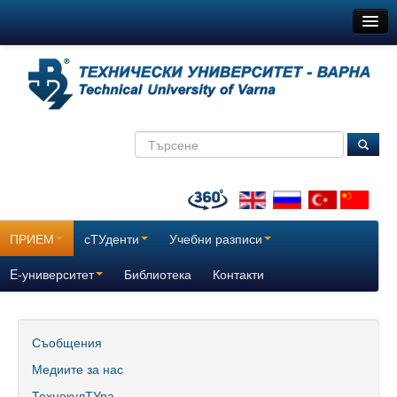
ТУ-Варна
Новини
Съобщения
Медиите за нас
ТехнокулТУра
Всички
ПРИЕМ
сТУденти
Учебни разписи
За нас
E-университет
Библиотека
Контакти
История
Поздравителни адреси
Съобщения
Медиите за нас
Отчетни доклади за дейността на ТУ – Варна
ТехнокулТУра