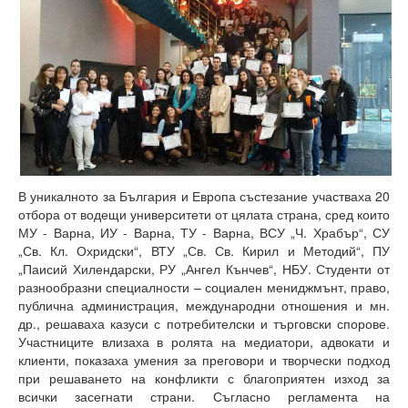
Високотехнологичен парк
Ресурси
Библиотека
Спортен комплекс
Студентски стол
В уникалното за България и Европа състезание участваха 20
Почивни бази
отбора от водещи университети от цялата страна, сред които
МУ - Варна, ИУ - Варна, ТУ - Варна, ВСУ „Ч. Храбър“, СУ
Общежития
„Св. Кл. Охридски“, ВТУ „Св. Св. Кирил и Методий“, ПУ
„Паисий Хилендарски, РУ „Ангел Кънчев“, НБУ. Студенти от
Безжичен интернет
разнообразни специалности – социален мениджмънт, право,
публична администрация, международни отношения и мн.
Сертификати
др., решаваха казуси с потребителски и търговски спорове.
Участниците влизаха в ролята на медиатори, адвокати и
Одити
клиенти, показаха умения за преговори и творчески подход
при решаването на конфликти с благоприятен изход за
Избори
всички засегнати страни. Съгласно регламента на