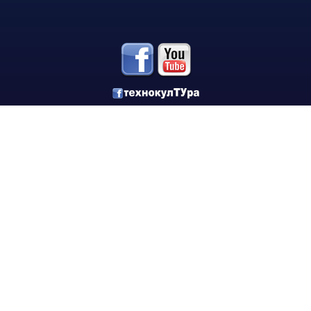
Корабостроителен факултет
Добруджански технологичен колеж
Месец на науката 2025
Начало
Научноизследователски институт
Електротехнически факултет
Факултет по изчислителна техника и автоматизация
Машинно-технологичен факултет
Корабостроителен факултет
Добруджански технологичен колеж
Учебна дейност