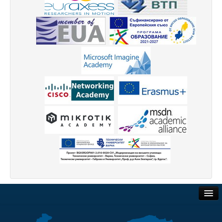
Месец на науката 2022
Начало
Научноизследователски институт
Електротехнически факултет
Факултет по изчислителна техника и автоматизация
Машинно-технологичен факултет
Корабостроителен факултет
Добруджански технологичен колеж
Месец на науката 2023
Начало
Обществени поръчки
Научноизследователски институт