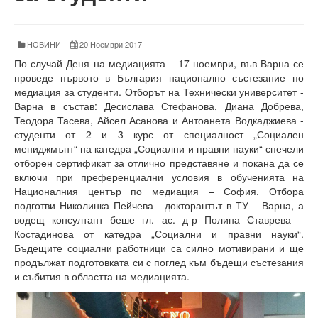
Факултети и Колежи
Факултети
НОВИНИ
20 Ноември 2017
Машинно-технологичен факултет
По случай Деня на медиацията – 17 ноември, във Варна се
проведе първото в България национално състезание по
Корабостроителен факултет
медиация за студенти. Отборът на Технически университет -
Варна в състав: Десислава Стефанова, Диана Добрева,
Електротехнически факултет
Теодора Тасева, Айсел Асанова и Антоанета Водкаджиева -
студенти от 2 и 3 курс от специалност „Социален
Факултет по изчислителна техника и автоматизация
мениджмънт“ на катедра „Социални и правни науки“ спечели
отборен сертификат за отлично представяне и покана да се
Колежи
включи при преференциални условия в обученията на
Националния център по медиация – София. Отбора
Добруджански технологичен колеж
подготви Николинка Пейчева - докторантът в ТУ – Варна, а
водещ консултант беше гл. ас. д-р Полина Ставрева –
Колеж в структурата на ТУ-Варна
Костадинова от катедра „Социални и правни науки“.
Бъдещите социални работници са силно мотивирани и ще
Департамент ЕПОС
продължат подготовката си с поглед към бъдещи състезания
и събития в областта на медиацията.
Научноизследователски институт
Отдели и Центрове