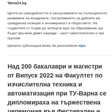
Периодични издания
Varna24.bg
.
Списание КНТ
Целта на самодейността е насърчаването на пълноценното
развиване на младежите, построяването на дейната им
Годишник на ТУ-Варна
гражданска позиция и ангажираност в обществото. На
студентите от първи до четвърти курс на образование ще
Образци електронни формуляри
бъдат връчени девет награди – шест самостоятелни и три
групови.
Месец на науката 2021
Цялата публикация може да разгледате
тук
.
Начало
Научноизследователски институт
Над 200 бакалаври и магистри
Електротехнически факултет
от Випуск 2022 на Факултет по
Факултет по изчислителна техника и автоматизация
изчислителна техника и
Машинно-технологичен факултет
автоматизация при ТУ-Варна се
дипломираха на тържествена
Корабостроителен факултет
церемония във Фестивален и
Добруджански технологичен колеж