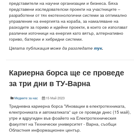
представители на научни организации и бизнеса. Бяха
Защита на личните данни
представени изследователски проекти на участниците –
разработени от тях екотехнологични системи за оптимално
ЗЗЛПСПОИН
управление на енергията на кораба, за намаляване на
разходите за гориво и идейни проекти, в които се използват
Декларация за достъпност
различни източници на енергия като вятър, алтернативно
гориво, батерии и хибридни системи.
Достъп до информация
Цялата публикация може да разгледате
тук
.
Нормативни документи
Научна дейност
Кариерна борса ще се проведе
Научни проекти
за три дни в ТУ-Варна
Бюлетин с проектна информация
Медиите за нас
15 Май 2023
Конкурси за научни проекти
Тридневна кариерна борса "Иновации в електротехниката,
електрониката и автоматиката“ ще се проведе днес (15 май),
Докторанти
утре и вдругиден във фоайето на Електротехническия
факултет на Технически университет - Варна, съобщи
Научноизследователски институт
Областния информационен център.