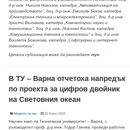
Корабостроителен факултет
д-р инж. Никола Николов, катедра „Автоматизация на
производството”, доц. д-р инж. Емилиян Беков, катедра
Добруджански технологичен колеж
„Електронна техника и микроелектроника”, доц. д-р инж.
Христо Вълчанов, катедра „Компютърни науки и
Месец на науката 2025
технологии”, доц. д-р инж. Николай Костов, катедра
„Комуникационна техника и технологии” и доц. д-р инж.
Начало
Виолета Божикова, катедра „Софтуерни и интернет
технологии”.
Научноизследователски институт
Цялата публикация може да разгледате
тук
.
Електротехнически факултет
Факултет по изчислителна техника и автоматизация
В ТУ – Варна отчетоха напредък
Машинно-технологичен факултет
по проекта за цифров двойник
на Световния океан
Корабостроителен факултет
Добруджански технологичен колеж
Медиите за нас
25 Април 2023
Учебна дейност
Научен екип на Технически университет – Варна, с
ръководител проф. д-р инж. Тодор Ганчев, проведе работна