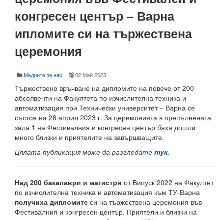
конгресен център – Варна
Месец на науката 2022
ипломите си на тържествена
Начало
церемония
Научноизследователски институт
Електротехнически факултет
Медиите за нас
02 Май 2023
Тържествено връчване на дипломите на повече от 200
Факултет по изчислителна техника и автоматизация
абсолвенти на Факултета по изчислителна техника и
автоматизация при Технически университет – Варна се
Машинно-технологичен факултет
състоя на 28 април 2023 г. За церемонията в препълнената
зала 1 на Фестивалния и конгресен център бяха дошли
Корабостроителен факултет
много близки и приятелите на завършващите.
Цялата публикация може да разгледате
тук
.
Добруджански технологичен колеж
Месец на науката 2023
Над 200 бакалаври и магистри
от Випуск 2022 на Факултет
по изчислителна техника и автоматизация към ТУ-Варна
Начало
получиха дипломите
си на тържествена церемония във
Фестивалния и конгресен център. Приятели и близки на
Научноизследователски институт