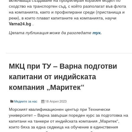
включваща създаване на профилиран корабен модел по
сходство на транспортен съд, с който разполагат във флота
(е) Годишник
на компанията, както и профилирани среди (пристанища и
реки), в които плават капитаните на компанията, научи
Годишник архив
Varna24.bg
.
Цялата публикация може да разгледате
тук
.
Известия на СУ-Варна, секция "Технически науки"
Курсове и кариера
Кариерен център
МКЦ при ТУ – Варна подготви
За нас
капитани от индийската
Кариерна борса
компания „Маритек“
Facebook - Кариерен център
Медиите за нас
18 Април 2023
Център за професионално обучение
Морският квалификационен център при Технически
университет – Варна завърши пореден курс за подготовка на
Център за професионално обучение
капитани на танкери от индийската компания „Маритек“,
които бяха за една седмица на обучение в единствения
Морски квалификационен център