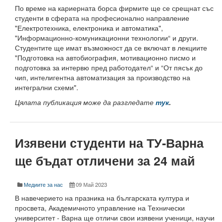
Начало
По време на кариерната борса фирмите ще се срещнат със
студенти в сферата на професионално направление
Съобщения НИИ
"Електротехника, електроника и автоматика",
"Информационно-комуникационни технологии“ и други.
Контакти
Студентите ще имат възможност да се включат в лекциите
"Подготовка на автобиография, мотивационно писмо и
ННП Млади учени и постдокторанти – 2, втори етап
подготовка за интервю пред работодател“ и “От пясък до
чип, интелигентна автоматизация за производство на
ННП Млади учени и постдокторанти – 2, втори етап - в
интегрални схеми".
Цялата публикация може да разгледате
тук
.
Национална програма "Млади учени и постдокторанти-
Научна програма „Млади учени и постдокторанти“ 2020
Изявени студенти на ТУ-Варна
Научна програма „Млади учени и постдокторанти“ 2021
ще бъдат отличени за 24 май
Научна програма „Млади учени и постдокторанти“ 2019
Конференции организирани/подкрепени от ТУ-Варна - 
Медиите за нас
09 Май 2023
В навечерието на празника на българската култура и
Конференции
просвета, Академичното управление на Технически
университет - Варна ще отличи свои изявени ученици, научи