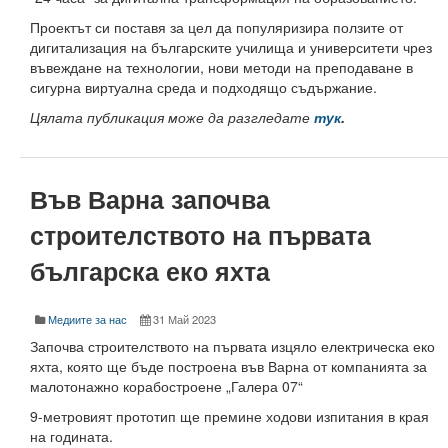
Факултети и Колежи
Проектът си поставя за цел да популяризира ползите от
Факултети
дигитализация на българските училища и университети чрез
въвеждане на технологии, нови методи на преподаване в
Машинно-технологичен факултет
сигурна виртуална среда и подходящо съдържание.
Цялата публикация може да разгледате
тук
.
Корабостроителен факултет
Електротехнически факултет
Във Варна започва
Факултет по изчислителна техника и автоматизация
строителството на първата
Колежи
българска еко яхта
Добруджански технологичен колеж
Колеж в структурата на ТУ-Варна
Медиите за нас
31 Май 2023
Започва строителството на първата изцяло електрическа еко
Департамент ЕПОС
яхта, която ще бъде построена във Варна от компанията за
малотонажно корабостроене „Галера 07“
Научноизследователски институт
9-метровият прототип ще премине ходови изпитания в края
на годината.
Отдели и Центрове