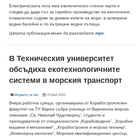
Електрическата яхта има изключително стилни черти и
Високотехнологичен парк
следва да даде път за серийно производство на екологични
плавателни съдове за дневни излети на море, в затворени
Ресурси
водни басейни и по вътрешни водни пътища.
Цялата публикация може да разгледате
тук
.
Библиотека
Спортен комплекс
В Техническия университет
Студентски стол
обсъдиха екотехнологичните
Почивни бази
системи в морския транспорт
Общежития
Безжичен интернет
Медиите за нас
19 Май 2023
Вчера работна среща, организирана от Корабостроителен
Сертификати
факултет на ТУ-Варна събра ученици от Варненска морска
гимназия „Св. Николай Чудотворец“, студенти и
Одити
преподаватели от специалностите „Корабоводене”, „Корабни
машини и механизми", „Корабостроене и морска техника“,
Избори
„Инженерна екология“, Морския квалификационен център,