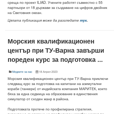
среща по проект ILIAD. Учените работят съвместно с 55
Учебен отдел
партньори от 18 държави за създаване на цифров двойник
Преподаватели
на Световния океан.
Цялата публикация може да разгледате
тук
.
Настоящи
Почетни доктори
Морския квалификационен
Публикации
център при ТУ-Варна завърши
График на учебния процес
пореден курс за подготовка ...
Проверки на учебния процес
Медиите за нас
18 Април 2023
Тюторна система
Морския квалификационен център при ТУ-Варна приключи
Издателска дейност
следващ курс за подготовка на капитани на азимутални
кораби (танкери) от индийската компания МАРИТЕК, които
Учебна издателска дейност
бяха за една седмица на образование в единствения
симулатор от сходен жанр в района.
Електронно списание на ТУ-Варна
Подготовката протече по профилирана стратегия,
Годишник на ТУ-Варна