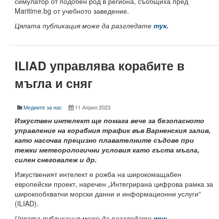
симулатор от подобен род в региона, съобщиха пред
Maritime.bg от учебното заведение.
Кадрово развитие
Цялата публикация може да разгледате
тук
.
Процедури
Конкурси
ILIAD управлява корабите в
Квалификация на учители
мъгла и сняг
Международна дейност
Медиите за нас
11 Април 2023
Стратегия за интернационализация. PDF
Изкуствен интелект ще помага вече за безопасното
CEEPUS
управление на корабния трафик във Варненския залив,
като насочва прецизно плавателните съдове при
ПРИЕМ чуждестранни студенти
тежки метеорологични условия като гъста мъгла,
силен снеговалеж и др.
Договори за сътрудничество
Изкуственият интелект е рожба на широкомащабен
европейски проект, наречен „Интегрирана цифрова рамка за
Отдел “Международно сътрудничество и чуждестранни с
широкообхватни морски данни и информационни услуги“
(ILIAD).
Услуги
Цялата публикация може да разгледате
тук
.