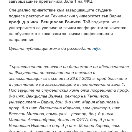
завършващите препълниха Зала 1 на ФКЦ.
Електротехнически факултет
Специално приветствие към завършващите студенти
поднесе ректорът на Техническия университет във Варна
Факултет по изчислителна техника и автоматизация
проф. д-р инж. Венцислав Вълчев
. Той подчерта, че в
университета са увеличени всички коефициенти за качество
Машинно-технологичен факултет
на обучението и това важи за всички професионални
направления.
Корабостроителен факултет
Цялата публикация може да разгледате
тук
.
Добруджански технологичен колеж
Месец на науката 2024
Тържественото връчване на дипломите на абсолвентите
на Факултета по изчислителна техника и
Начало
автоматизация се състоя на 28.04.2023 г. пред близките
и приятелите на завършващите в препълнената зала 1.
Научноизследователски институт
Под звуците на студентския химн бяха посрещнати проф.
д-р инж. Венцислав Вълчев, ректор на Технически
Електротехнически факултет
университет – Варна, доц. д-р инж. Мария Маринова и
проф. д-р инж. Валентина Маркова, зам.-ректори, инж.
Факултет по изчислителна техника и автоматизация
Веселин Миланов, помощник – ректор, доц. д-р инж.
Мариела Александрова, декан на ФИТА, доц. д-р инж.
Машинно-технологичен факултет
Венцислав Николов и доц. д-р инж. Милена Карова, зам.-
декани на факултета и ръководителите на катедри: доц.