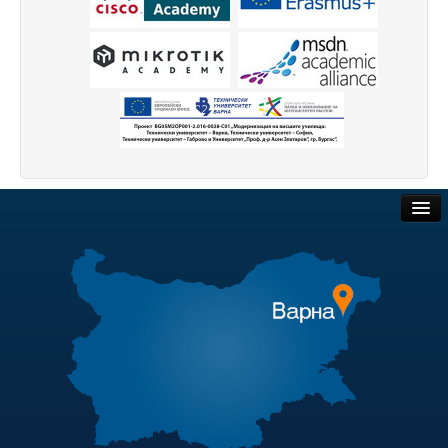
Обществени поръчки
Търгове и наеми
Полезни връзки
Актуални документи
Академичен съвет