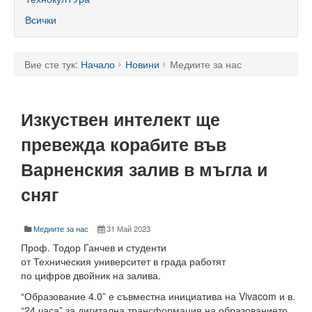
60 години ТУ - Варна
Всички
Програма 60 г.
Успели в науката и бизнеса
Вие сте тук:
Начало
Новини
Медиите за нас
60 години Морски специалности в ТУ
Изкуствен интелект ще
Поздравителни адреси
превежда корабите във
Тържество по случай празника на университета
Варненския залив в мъгла и
Мандатна програма
сняг
Ректор
Медиите за нас
31 Май 2023
Ръководство
Проф. Тодор Ганчев и студенти
Структура
от Техническия университет в града работят
по цифров двойник на залива.
Органи за управление
“Образование 4.0” е съвместна инициатива на Vivacom и в.
“24 часа” за дигитална трансформация на образованието.