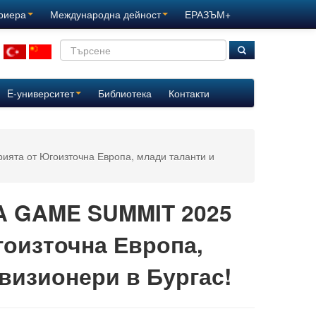
ариера
Международна дейност
ЕРАЗЪМ+
E-университет
Библиотека
Контакти
ята от Югоизточна Европа, млади таланти и
A GAME SUMMIT 2025
гоизточна Европа,
визионери в Бургас!