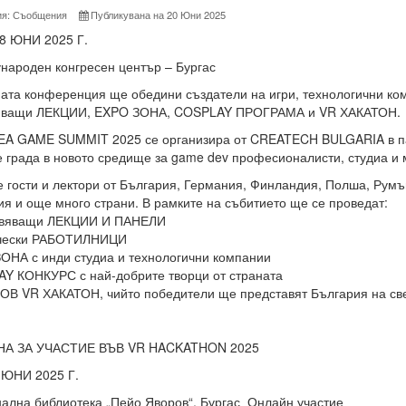
ия: Съобщения
Публикувана на 20 Юни 2025
28 ЮНИ 2025 Г.
народен конгресен център – Бургас
ата конференция ще обедини създатели на игри, технологични ком
яващи ЛЕКЦИИ, EXPO ЗОНА, COSPLAY ПРОГРАМА и VR ХАКАТОН.
EA GAME SUMMIT 2025 се организира от CREATECH BULGARIA в па
 града в новото средище за game dev професионалисти, студиа и 
 гости и лектори от България, Германия, Финландия, Полша, Рум
я и още много страни. В рамките на събитието ще се проведат:
овяващи ЛЕКЦИИ И ПАНЕЛИ
ически РАБОТИЛНИЦИ
ОНА с инди студиа и технологични компании
Y КОНКУРС с най-добрите творци от страната
ОВ VR ХАКАТОН, чийто победители ще представят България на св
НА ЗА УЧАСТИЕ ВЪВ VR HACKATHON 2025
 ЮНИ 2025 Г.
нална библиотека „Пейо Яворов“, Бургас Онлайн участие