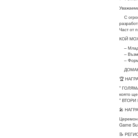
Уважаеми
С огромн
разрабо
Част от
КОЙ МО
– Млади 
– Възмож
– Формат
ДОМАКИН:
🏆 НАГР
* ГОЛЯМ
която ще
* ВТОРИ 
🎤 НАГР
Церемони
Game Su
📝 РЕГИ