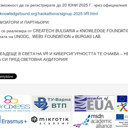
зможност да се регистрирате до 20 ЮНИ 2025 Г. чрез официални
//knowledgefound.org/hackathons/signup-2025-VR.html
НИЗАТОРИ И ПАРТНЬОРИ:
т се реализира от CREATECH BULGARIA и KNOWLEDGE FOUNDATION
епата на UNODC, WEB3 FOUNDATION и BURGAS LAB.
 БЪДЕЩЕ В СВЕТА НА VR И КИБЕРСИГУРНОСТТА ТЕ ОЧАКВА –
 СИ ПРЕД СВЕТОВНА АУДИТОРИЯ!