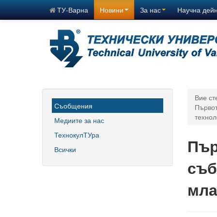
ТУ-Варна
Новини
За нас
Научна дей
Вие ст
Съобщения
Първот
технол
Медиите за нас
ТехнокулТУра
Пър
Всички
съб
мла