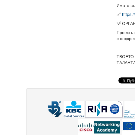
Имате въ
🔗
https:
💡 ОРГА
Проектъ
с подкр
ТВОЕТО
ТАЛАНТА