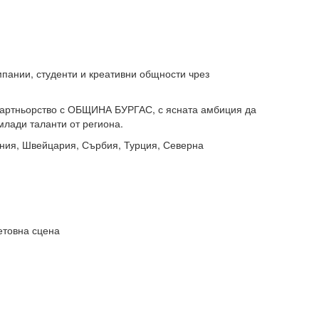
пании, студенти и креативни общности чрез
ртньорство с ОБЩИНА БУРГАС, с ясната амбиция да
млади таланти от региона.
ъния, Швейцария, Сърбия, Турция, Северна
етовна сцена