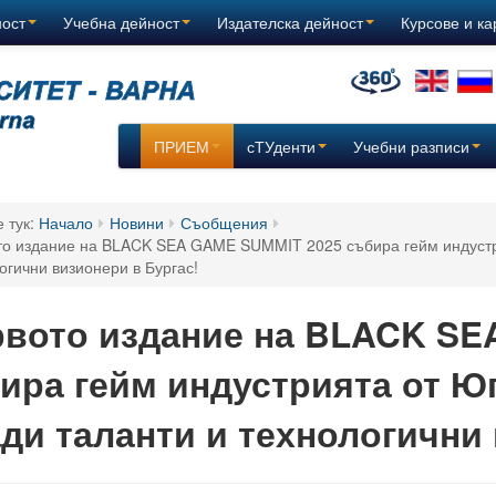
ност
Учебна дейност
Издателска дейност
Курсове и к
ПРИЕМ
сТУденти
Учебни разписи
е тук:
Начало
Новини
Съобщения
о издание на BLACK SEA GAME SUMMIT 2025 събира гейм индустри
огични визионери в Бургас!
вото издание на BLACK SE
ира гейм индустрията от Ю
ди таланти и технологични 