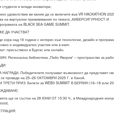
 студенти и млади иноватори,
о удоволствие ви каним да се включите във VR HACKATHON 2025 
тка на виртуални преживявания по темата „КИБЕРСИГУРНОС
 програмата на BLACK SEA GAME SUMMIT.
ЖЕ ДА УЧАСТВА?
хора над 16 години с интерес към технологии, дизайн и програм
но е индивидуално участие или в екип.
: присъствено в Бургас или онлайн.
 Регионална библиотека „Пейо Яворов“ – пространство за работа
АДИ:
А НАГРАДА: Победителите получават възможност да представят
 се проведе на 25–26 ОКТОМВРИ 2025 Г. в Ханой.
И ТРЕТИ ПРИЗ: Билети за WEB3 SUMMIT В БЕРЛИН (16–18 юли 2025г
АЖДАВАНЕ:
ята ще се състои на 28 ЮНИ ОТ 15:30 Ч., в Международния конгрес
mmit.
СТРАЦИЯ: