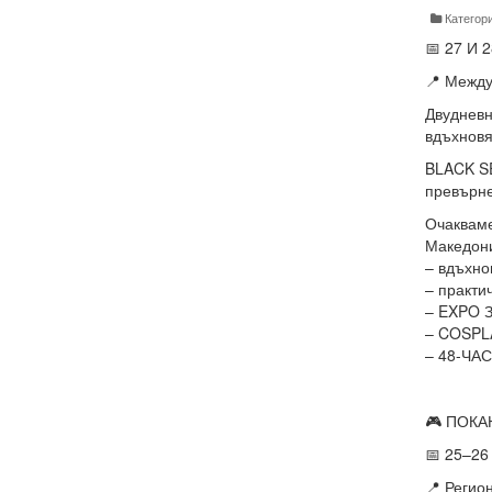
Категор
📅 27 И 
📍 Между
Двудневн
вдъхнов
BLACK S
превърне
Очакваме
Македони
– вдъхн
– практ
– EXPO З
– COSPLA
– 48-ЧАС
🎮 ПОКА
📅 25–26
📍 Регио