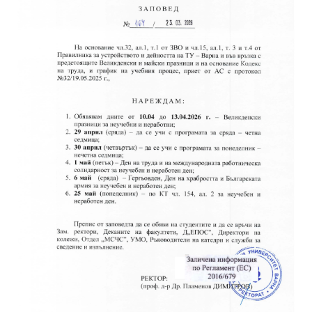
Факултети и Колежи
Факултети
Машинно-технологичен факултет
Корабостроителен факултет
Електротехнически факултет
Факултет по изчислителна техника и автоматизация
Колежи
Добруджански технологичен колеж
Колеж в структурата на ТУ-Варна
Департамент ЕПОС
Научноизследователски институт
Отдели и Центрове