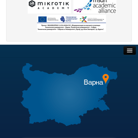
Защита на личните данни
ЗЗЛПСПОИН
Декларация за достъпност
Достъп до информация
Нормативни документи
Обществени поръчки
Научна дейност
Търгове и наеми
Научни проекти
Полезни връзки
Бюлетин с проектна информация
Актуални документи
Конкурси за научни проекти
Академичен съвет
Докторанти
Финансова информация
Научноизследователски институт