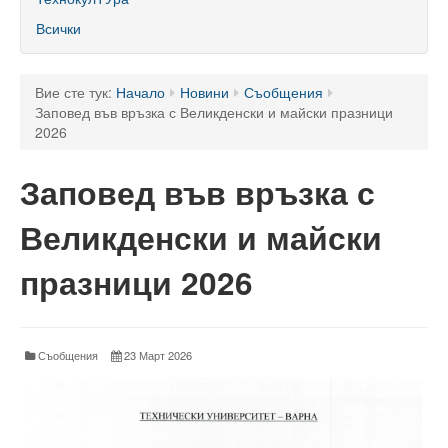
60 години ТУ - Варна
Всички
Програма 60 г.
Успели в науката и бизнеса
Вие сте тук:
Начало
Новини
Съобщения
Заповед във връзка с Великденски и майски празници
60 години Морски специалности в ТУ
2026
Поздравителни адреси
Заповед във връзка с
Тържество по случай празника на университета
Великденски и майски
Мандатна програма
празници 2026
Ректор
Ръководство
Съобщения
23 Март 2026
Структура
Органи за управление