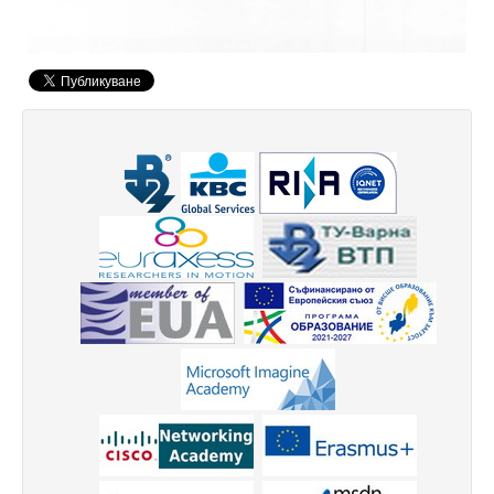
Високотехнологичен парк
Ресурси
Библиотека
Спортен комплекс
Студентски стол
Почивни бази
Общежития
Безжичен интернет
Сертификати
Одити
Избори