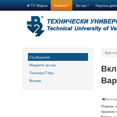
ТУ-Варна
Новини
За нас
Научна дей
Вие ст
Съобщения
Медиите за нас
Вкл
ТехнокулТУра
Вар
Всички
Категор
Повече о
празник 
Варна, а