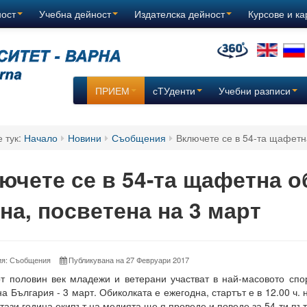
ност
Учебна дейност
Издателска дейност
Курсове и к
ПРИЕМ
сТУденти
Учебни разписи
е тук:
Начало
Новини
Съобщения
Включете се в 54-та щафетн
ючете се в 54-та щафетна о
на, посветена на 3 март
ия: Съобщения
Публикувана на 27 Февруари 2017
т половин век младежи и ветерани участват в най-масовото спо
на България - 3 март. Обиколката е ежегодна, стартът е в 12.00 ч.
 тази година екипът на медията ще я проведе и поведе за 54-ти път