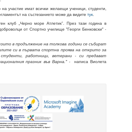
на участие имат всички желаещи ученици, студенти,
Регламентът на състезанието може да видите
тук
.
ен клуб „Черно море Атлетик”. През тази година в
оброволци от Спортно училище "Георги Бенковски" -
 които в продължение на толкова години се събират
илите си в първата спортна проява на открито за
 студенти, работници, ветерани - си предават
ационалния празник във Варна." -
написа Виолета