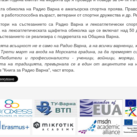
а обиколка на Радио Варна е аматьорска спортна проява. Право 
 в работоспособна възраст, ветерани от спортни дружества и др. 
тори на състезанието са Радио Варна и лекоатлетически спорт
 на лекоатлетическата щафетна обиколка ще се включат над 50 д
ъстезанието се реализира с подкрепата на Община Варна.
ята всъщност не е само на Радио Варна, а на всички варненци,
и Трети март на входа на Морската градина, за да премерят с
 Любители и професионалисти - ученици, войници, моряци,
а на традицията, превърнала се в един от акцентите на н
 "Книга за Радио Варна", част втора.