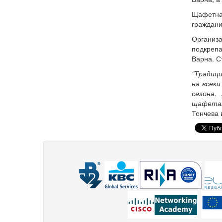
Щафетнат
граждани
Организа
подкрепа
Варна. С
"Традици
на всек
сезона.
щафетат
Тончева в