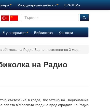
ариера
Международна дейност
ЕРАЗЪМ+
E-университет
Библиотека
Контакти
а обиколка на Радио Варна, посветена на 3 март
биколка на Радио
ртно състезание в града, посветено на Националния
 на алеята в Морската градина пред сградата на Радио
.