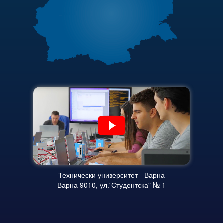
Полезни връзки
Защита на личните данни
Актуални документи
ЗЗЛПСПОИН
Академичен съвет
Декларация за достъпност
Финансова информация
Достъп до информация
Карта на сайта
Нормативни документи
Научна дейност
Научни проекти
Бюлетин с проектна информация
Конкурси за научни проекти
Технически университет - Варна
Варна 9010, ул."Студентска" № 1
Докторанти
Научноизследователски институт