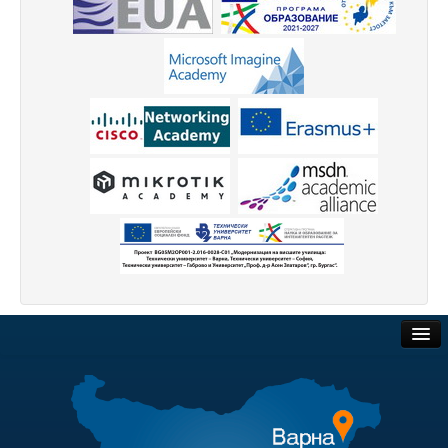
Високотехнологичен парк
Ресурси
Библиотека
Спортен комплекс
Студентски стол
Почивни бази
Общежития
Безжичен интернет
Сертификати
Обществени поръчки
Одити
Търгове и наеми
Избори