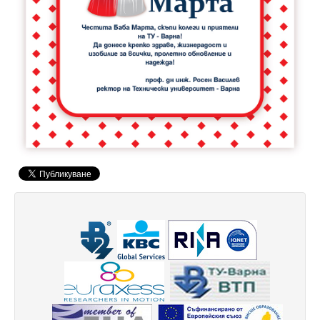
Факултети и Колежи
Факултети
Машинно-технологичен факултет
Корабостроителен факултет
Електротехнически факултет
Факултет по изчислителна техника и автоматизация
Колежи
Добруджански технологичен колеж
Колеж в структурата на ТУ-Варна
Департамент ЕПОС
Научноизследователски институт
Отдели и Центрове