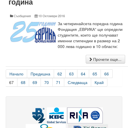
година
Корабостроителен факултет
Добруджански технологичен колеж
Съобщения
10 Октомври 2016
За четиринайсета поредна година
Месец на науката 2025
Фондация „ЕВРИКА“ ще определи
студентите, които ще получават
Начало
именни стипендии в размер на 2
000 лева годишно в 10 области:
Научноизследователски институт
Прочети още...
Електротехнически факултет
Факултет по изчислителна техника и автоматизация
Начало
Предишна
62
63
64
65
66
67
68
69
70
71
Следваща
Край
Машинно-технологичен факултет
Корабостроителен факултет
Добруджански технологичен колеж
Учебна дейност