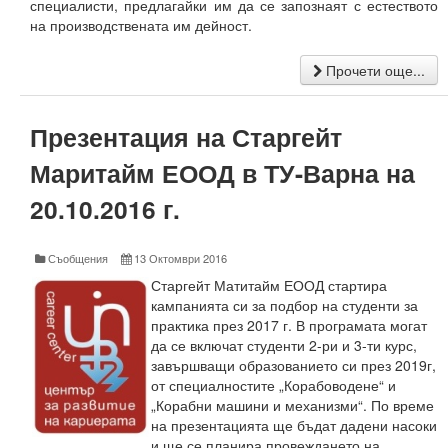
Периодични издания
специалисти, предлагайки им да се запознаят с естеството
на производствената им дейност.
Списание КНТ
Прочети още...
Годишник на ТУ-Варна
Образци електронни формуляри
Презентация на Старгейт
Месец на науката 2021
Маритайм ЕООД в ТУ-Варна на
20.10.2016 г.
Начало
Научноизследователски институт
Съобщения
13 Октомври 2016
Електротехнически факултет
Старгейт Матитайм ЕООД стартира
кампанията си за подбор на студенти за
Факултет по изчислителна техника и автоматизация
практика през 2017 г. В програмата могат
да се включат студенти 2-ри и 3-ти курс,
Машинно-технологичен факултет
завършващи образованието си през 2019г,
от специалностите „Корабоводене“ и
Корабостроителен факултет
„Корабни машини и механизми“. По време
на презентацията ще бъдат дадени насоки
Добруджански технологичен колеж
и ще се планира провеждането на