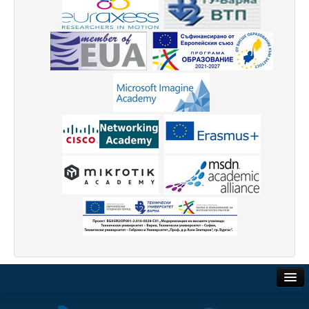
Учебен отдел
Преподаватели
Настоящи
Почетни доктори
Публикации
График на учебния процес
Проверки на учебния процес
Тюторна система
Издателска дейност
Учебна издателска дейност
Електронно списание на ТУ-Варна
Обществени поръчки
Годишник на ТУ-Варна