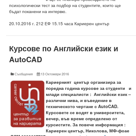
психологически тест за подбор на студентите, които ще
Месец на науката 2022
бъдат поканени на интервю.
Начало
20.10.2016 г. 212 ЕФ 15.15 часа Кариерен център
Научноизследователски институт
Курсове по Английски език и
Електротехнически факултет
AutoCAD
Факултет по изчислителна техника и автоматизация
Машинно-технологичен факултет
Съобщения
13 Октомври 2016
Кариерният център организира за
Корабостроителен факултет
поредна година курсове за студенти и
млади специалисти : Английски език –
Добруджански технологичен колеж
различни нива, и въведение в
техническото чертане с
AutoCAD
.
Месец на науката 2023
Курсовете се водят в университета,
вечер, във време определено от
Начало
курсистите. За повече информация :
Кариерен център, Николова, МФ-фоае
Научноизследователски институт