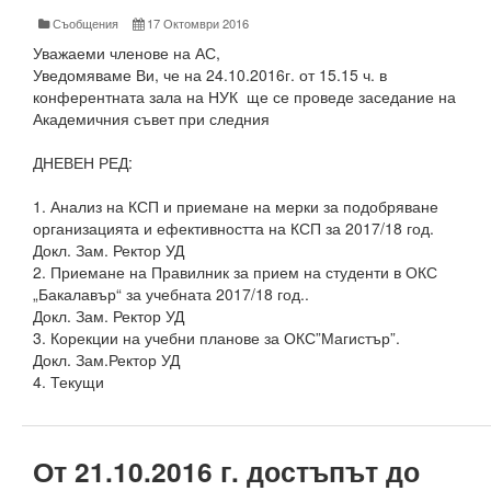
Съобщения
17 Октомври 2016
Високотехнологичен парк
Уважаеми членове на АС,
Уведомяваме Ви, че на 24.10.2016г. от 15.15 ч. в
Ресурси
конферентната зала на НУК ще се проведе заседание на
Академичния съвет при следния
Библиотека
ДНЕВЕН РЕД:
Спортен комплекс
1. Анализ на КСП и приемане на мерки за подобряване
Студентски стол
организацията и ефективността на КСП за 2017/18 год.
Докл. Зам. Ректор УД
Почивни бази
2. Приемане на Правилник за прием на студенти в ОКС
„Бакалавър“ за учебната 2017/18 год..
Общежития
Докл. Зам. Ректор УД
3. Корекции на учебни планове за ОКС”Магистър”.
Безжичен интернет
Докл. Зам.Ректор УД
4. Текущи
Сертификати
Одити
От 21.10.2016 г. достъпът до
Избори