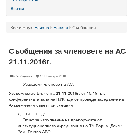
60 години ТУ - Варна
Всички
Програма 60 г.
Успели в науката и бизнеса
Вие сте тук:
Начало
Новини
Съобщения
60 години Морски специалности в ТУ
Съобщения за членовете на АС
Поздравителни адреси
21.11.2016г.
Тържество по случай празника на университета
Мандатна програма
Съобщения
10 Ноември 2016
Уважаеми членове на АС,
Ректор
Уведомяваме Ви, че на
21
.1
1
.2016г
. от
15.15 ч
. в
Ръководство
конферентната зала на
НУК
ще се проведе заседание на
Академичния съвет при следния
Структура
ДНЕВЕН РЕД:
1. Отчет за изпълнение на препоръките от
Органи за управление
институционалната акредитация на ТУ-Варна. Докл.:
Зам. Ректор АВО