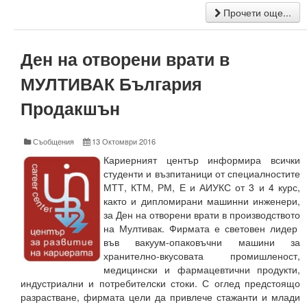
Начало
Прочети още...
Съобщения НИИ
Ден на отворени врати в
Контакти
МУЛТИВАК България
ННП Млади учени и постдокторанти – 2, втори етап
Продакшън
ННП Млади учени и постдокторанти – 2, втори етап - в
Съобщения
13 Октомври 2016
Национална програма "Млади учени и постдокторанти-
Кариерният център информира всички
Научна програма „Млади учени и постдокторанти“ 2020
студенти и възпитаници от специалностите
МТТ, КТМ, РМ, Е и АИУКС от 3 и 4 курс,
Научна програма „Млади учени и постдокторанти“ 2021
както и дипломирани машинни инженери,
за Ден на отворени врати в производството
Научна програма „Млади учени и постдокторанти“ 2019
на Мултивак. Фирмата е световен лидер
във вакуум-опаковъчни машини за
Конференции организирани/подкрепени от ТУ-Варна - 
хранително-вкусовата промишленост,
медицински и фармацевтични продукти,
Конференции
индустриални и потребителски стоки. С оглед предстоящо
разрастване, фирмата цели да привлече стажанти и млади