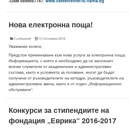
.
GSM
0899667787.
www
.
careercenter
.
tu
-
varna
.
bg
Електротехнически факултет
Факултет по изчислителна техника и автоматизация
Нова електронна поща!
Машинно-технологичен факултет
Съобщения
10 Октомври 2016
Корабостроителен факултет
Уважаеми колеги,
Добруджански технологичен колеж
Предстои преминаване към нова услуга за електронна поща.
Информацията, с която е необходимо да се запознаят
Месец на науката 2024
всички служители от академичния и административен
състава, както и условията за ползване, могат да бъдат
Начало
получени от ръководителите на катедри, ръководителите на
административни звена, както и от отдел „Информационно
Научноизследователски институт
обслужване“.
Електротехнически факултет
Конкурси за стипендиите на
Факултет по изчислителна техника и автоматизация
фондация „Еврика“ 2016-2017
Машинно-технологичен факултет