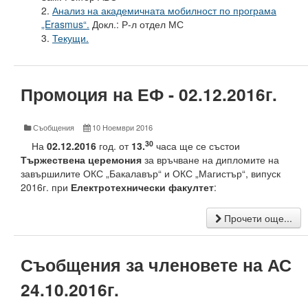
Факултети и Колежи
2.
Анализ на академичната мобилност по програма
„Erasmus“.
Докл.: Р-л отдел МС
Факултети
3.
Текущи.
Машинно-технологичен факултет
Корабостроителен факултет
Промоция на ЕФ - 02.12.2016г.
Електротехнически факултет
Съобщения
10 Ноември 2016
Факултет по изчислителна техника и автоматизация
30
На
02.12.2016
год. от
13.
часа ще се състои
Тържествена церемония
за връчване на дипломите на
Колежи
завършилите ОКС „Бакалавър“ и ОКС „Магистър“, випуск
2016г. при
Електротехнически факултет
:
Добруджански технологичен колеж
Прочети още...
Колеж в структурата на ТУ-Варна
Департамент ЕПОС
Съобщения за членовете на АС
Научноизследователски институт
24.10.2016г.
Отдели и Центрове