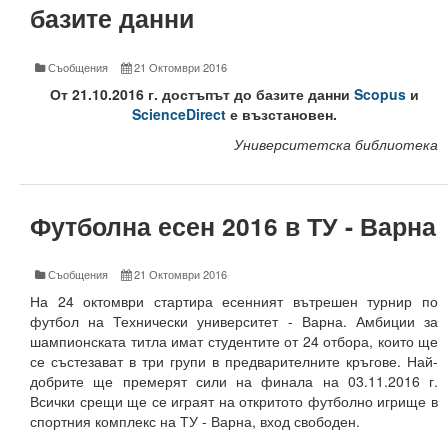
базите данни
Защита на личните данни
ЗЗЛПСПОИН
Съобщения
21 Октомври 2016
От 21.10.2016 г. достъпът до базите данни
Scopus
и
Декларация за достъпност
ScienceDirect
е възстановен.
Достъп до информация
Университетска библиотека
Нормативни документи
Футболна есен 2016 в ТУ - Варна
Научна дейност
Научни проекти
Съобщения
21 Октомври 2016
На 24 октомври стартира есенният вътрешен турнир по
Бюлетин с проектна информация
футбол на Технически университет - Варна. Амбиции за
шампионската титла имат студентите от 24 отбора, които ще
Конкурси за научни проекти
се състезават в три групи в предварителните кръгове. Най-
добрите ще премерят сили на финала на 03.11.2016 г.
Докторанти
Всички срещи ще се играят на откритото футболно игрище в
спортния комплекс на ТУ - Варна, вход свободен.
Научноизследователски институт