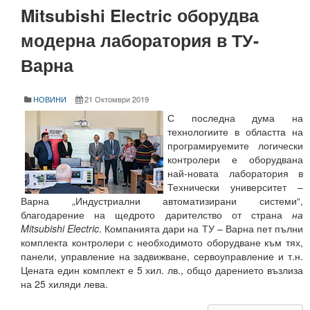
Периодични издания
Mitsubishi Electric оборудва
Списание КНТ
модерна лаборатория в ТУ-
Годишник на ТУ-Варна
Варна
Образци електронни формуляри
НОВИНИ
21 Октомври 2019
Месец на науката 2021
С последна дума на
технологиите в областта на
Начало
програмируемите логически
контролери е оборудвана
Научноизследователски институт
най-новата лаборатория в
Технически университет –
Електротехнически факултет
Варна „Индустриални автоматизирани системи“,
благодарение на щедрото дарителство от страна
на
Факултет по изчислителна техника и автоматизация
Mitsubishi
Electric
. Компанията дари на ТУ – Варна пет пълни
комплекта контролери с необходимото оборудване към тях,
Машинно-технологичен факултет
панели, управление на задвижване, сервоуправление и т.н.
Цената един комплект е 5 хил. лв., общо дарението възлиза
Корабостроителен факултет
на 25 хиляди лева.
Добруджански технологичен колеж