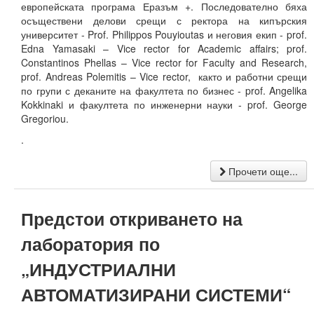
европейската програма Еразъм +. Последователно бяха
Електротехнически факултет
осъществени делови срещи с ректора на кипърския
университет - Prof. Philippos Pouyioutas и неговия екип - prof.
Факултет по изчислителна техника и автоматизация
Edna Yamasaki – Vice rector for Academic affairs; prof.
Constantinos Phellas – Vice rector for Faculty and Research,
Машинно-технологичен факултет
prof. Andreas Polemitis – Vice rector, както и работни срещи
по групи с деканите на факултета по бизнес - prof. Angelika
Корабостроителен факултет
Kokkinaki и факултета по инженерни науки - prof. George
Gregoriou.
Добруджански технологичен колеж
.
Месец на науката 2024
Прочети още...
Начало
Предстои откриването на
Научноизследователски институт
лаборатория по
Електротехнически факултет
„ИНДУСТРИАЛНИ
Факултет по изчислителна техника и автоматизация
АВТОМАТИЗИРАНИ СИСТЕМИ“
Машинно-технологичен факултет