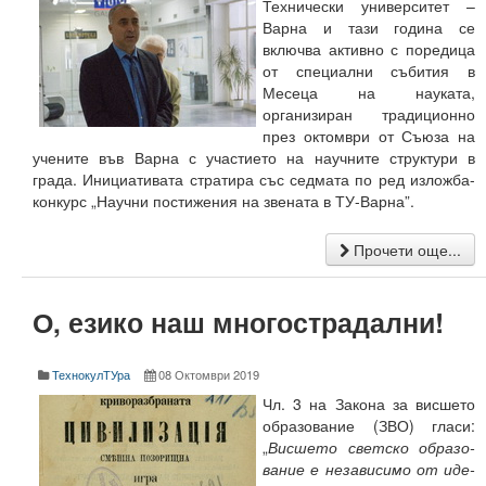
Технически университет –
Учебен отдел
Варна и тази година се
включва активно с поредица
Преподаватели
от специални събития в
Месеца на науката,
Настоящи
организиран традиционно
през октомври от Съюза на
Почетни доктори
учените във Варна с участието на научните структури в
града. Инициативата стратира със седмата по ред изложба-
Публикации
конкурс „Научни постижения на звената в ТУ-Варна”.
График на учебния процес
Прочети още...
Проверки на учебния процес
Тюторна система
О, езико наш многострадални!
Издателска дейност
ТехнокулТУра
08 Октомври 2019
Учебна издателска дейност
Чл. 3 на За­ко­на за вис­ше­то
об­ра­зо­ва­ние (ЗВО) гла­си:
Електронно списание на ТУ-Варна
„
Вис­ше­то свет­ско об­ра­зо­
ва­ние е не­за­ви­си­мо от иде­
Годишник на ТУ-Варна