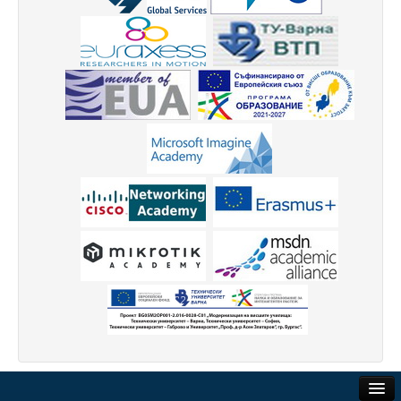
Кадрово развитие
Процедури
Конкурси
Квалификация на учители
Международна дейност
Стратегия за интернационализация. PDF
CEEPUS
ПРИЕМ чуждестранни студенти
Договори за сътрудничество
Отдел “Международно сътрудничество и чуждестранни с
Услуги