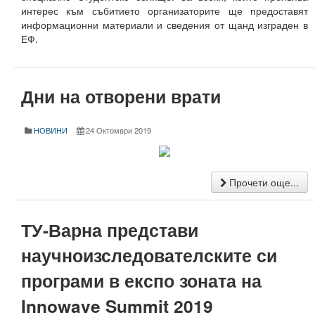
интерес към събитието организаторите ще предоставят
Защита на личните данни
информационни материали и сведения от щанд изграден в
ЕФ.
ЗЗЛПСПОИН
Декларация за достъпност
Дни на отворени врати
Достъп до информация
Нормативни документи
НОВИНИ
24 Октомври 2019
Научна дейност
Прочети още...
Научни проекти
Бюлетин с проектна информация
ТУ-Варна представи
Конкурси за научни проекти
научноизследователските си
Докторанти
програми в експо зоната на
Научноизследователски институт
Innowave Summit 2019