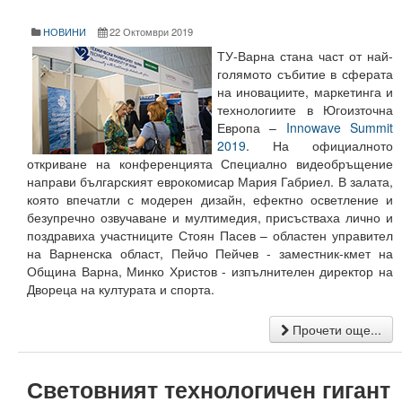
Начало
НОВИНИ
22 Октомври 2019
Съобщения НИИ
ТУ-Варна стана част от най-
голямото събитие в сферата
Контакти
на иновациите, маркетинга и
технологиите в Югоизточна
ННП Млади учени и постдокторанти – 2, втори етап
Европа –
Innowave Summit
2019
. На официалното
ННП Млади учени и постдокторанти – 2, втори етап - в
откриване на конференцията Специално видеобръщение
направи българският еврокомисар Мария Габриел. В залата,
Национална програма "Млади учени и постдокторанти-
която впечатли с модерен дизайн, ефектно осветление и
безупречно озвучаване и мултимедия, присъстваха лично и
Научна програма „Млади учени и постдокторанти“ 2020
поздравиха участниците Стоян Пасев – областен управител
на Варненска област, Пейчо Пейчев - заместник-кмет на
Научна програма „Млади учени и постдокторанти“ 2021
Община Варна, Минко Христов - изпълнителен директор на
Двореца на културата и спорта.
Научна програма „Млади учени и постдокторанти“ 2019
Прочети още...
Конференции организирани/подкрепени от ТУ-Варна - 
Конференции
Световният технологичен гигант