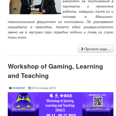
Факултети и Колежи
ежегодно за постижения в
научната и проектна
Факултети
работа, завърши пътя си и
остава в Машинно-
Машинно-технологичен факултет
технологичния факултет за постоянно. По регламент
наградата е преходна, докато едно университетско
Корабостроителен факултет
звено не я заслужи три поредни години и това се случи
тази есен.
Електротехнически факултет
Прочети още...
Факултет по изчислителна техника и автоматизация
Колежи
Workshop of Gaming, Learning
Добруджански технологичен колеж
and Teaching
Колеж в структурата на ТУ-Варна
НОВИНИ
25 Октомври 2019
Департамент ЕПОС
Научноизследователски институт
Отдели и Центрове