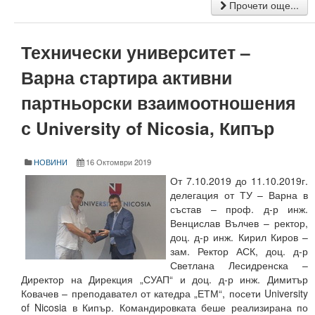
Прочети още...
Месец на науката 2022
Технически университет –
Начало
Варна стартира активни
Научноизследователски институт
партньорски взаимоотношения
Електротехнически факултет
с University of Nicosia, Кипър
Факултет по изчислителна техника и автоматизация
НОВИНИ
16 Октомври 2019
Машинно-технологичен факултет
От 7.10.2019 до 11.10.2019г.
Корабостроителен факултет
делегация от ТУ – Варна в
състав – проф. д-р инж.
Добруджански технологичен колеж
Венцислав Вълчев – ректор,
доц. д-р инж. Кирил Киров –
Месец на науката 2023
зам. Ректор АСК, доц. д-р
Светлана Лесидренска –
Начало
Директор на Дирекция „СУАП“ и доц. д-р инж. Димитър
Ковачев – преподавател от катедра „ЕТМ“, посети University
Научноизследователски институт
of Nicosia в Кипър. Командировката беше реализирана по