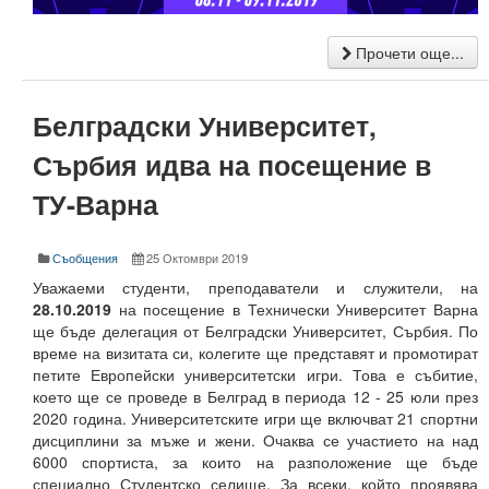
Високотехнологичен парк
Прочети още...
Ресурси
Белградски Университет,
Библиотека
Сърбия идва на посещение в
Спортен комплекс
ТУ-Варна
Студентски стол
Почивни бази
Съобщения
25 Октомври 2019
Уважаеми студенти, преподаватели и служители, на
Общежития
28.10.2019
на посещение в Технически Университет Варна
ще бъде делегация от Белградски Университет, Сърбия. По
Безжичен интернет
време на визитата си, колегите ще представят и промотират
петите Европейски университетски игри. Това е събитие,
Сертификати
което ще се проведе в Белград в периода 12 - 25 юли през
2020 година. Университетските игри ще включват 21 спортни
Одити
дисциплини за мъже и жени. Очаква се участието на над
6000 спортиста, за които на разположение ще бъде
Избори
специално Студентско селище. За всеки, който проявява