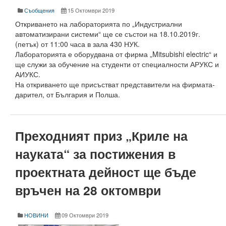
Корабостроителен факултет
Съобщения
15 Октомври 2019
Откриването на лабораторията по „Индустриални
Добруджански технологичен колеж
автоматизирани системи“ ще се състои на 18.10.2019г.
(петък) от 11:00 часа в зала 430 НУК.
Месец на науката 2025
Лабораторията е оборудвана от фирма „Mitsubishi electric“ и
ще служи за обучение на студенти от специалности АРУКС и
Начало
АИУКС.
На откриването ще присъстват представители на фирмата-
Научноизследователски институт
дарител, от България и Полша.
Електротехнически факултет
Факултет по изчислителна техника и автоматизация
Преходният приз „Криле на
Машинно-технологичен факултет
науката“ за постижения в
проектната дейност ще бъде
Корабостроителен факултет
връчен на 28 октомври
Добруджански технологичен колеж
Учебна дейност
НОВИНИ
09 Октомври 2019