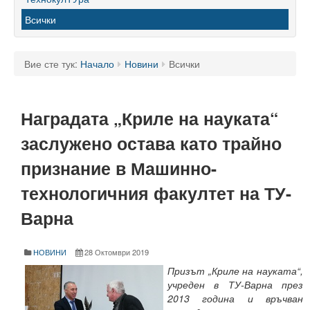
60 години ТУ - Варна
Всички
Програма 60 г.
Успели в науката и бизнеса
Вие сте тук:
Начало
Новини
Всички
60 години Морски специалности в ТУ
Наградата „Криле на науката“
Поздравителни адреси
заслужено остава като трайно
Тържество по случай празника на университета
признание в Машинно-
Мандатна програма
технологичния факултет на ТУ-
Ректор
Варна
Ръководство
НОВИНИ
28 Октомври 2019
Структура
Призът „Криле на науката“,
Органи за управление
учреден в ТУ-Варна през
2013 година и връчван