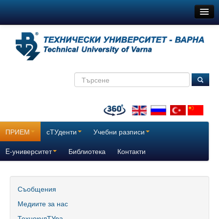
ТУ-Варна
Новини
Съобщения
Медиите за нас
ТехнокулТУра
Всички
ПРИЕМ
сТУденти
Учебни разписи
За нас
E-университет
Библиотека
Контакти
История
Поздравителни адреси
Съобщения
Медиите за нас
Отчетни доклади за дейността на ТУ – Варна
ТехнокулТУра