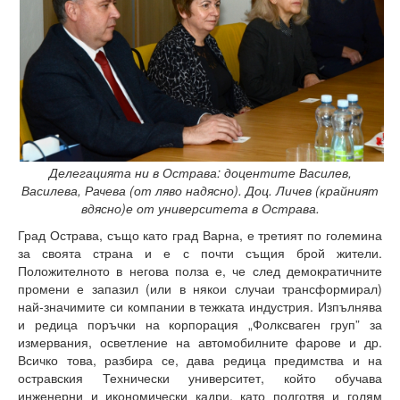
Високотехнологичен парк
Ресурси
Библиотека
Спортен комплекс
Студентски стол
Делегацията ни в Острава: доцентите Василев,
Василева, Рачева (от ляво надясно). Доц. Личев (крайният
Почивни бази
вдясно)е от университета в Острава.
Град Острава, също като град Варна, е третият по големина
Общежития
за своята страна и е с почти същия брой жители.
Положителното в негова полза е, че след демократичните
Безжичен интернет
промени е запазил (или в някои случаи трансформирал)
най-значимите си компании в тежката индустрия. Изпълнява
Сертификати
и редица поръчки на корпорация „Фолксваген груп” за
измервания, осветление на автомобилните фарове и др.
Одити
Всичко това, разбира се, дава редица предимства и на
остравския Технически университет, който обучава
Избори
инженерни и икономически кадри, като подготвя и голям