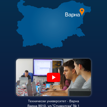
Корабостроителен факултет
Търгове и наеми
Добруджански технологичен колеж
Полезни връзки
Месец на науката 2025
Актуални документи
Начало
Академичен съвет
Научноизследователски институт
Финансова информация
Електротехнически факултет
Карта на сайта
Факултет по изчислителна техника и автоматизация
Машинно-технологичен факултет
Корабостроителен факултет
Добруджански технологичен колеж
Учебна дейност
Технически университет - Варна
Варна 9010, ул."Студентска" № 1