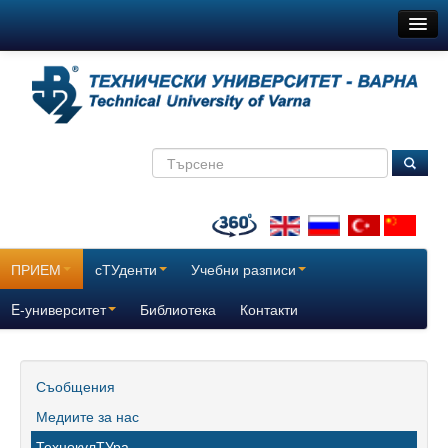
ТУ-Варна
Новини
Съобщения
Медиите за нас
ТехнокулТУра
Всички
ПРИЕМ
сТУденти
Учебни разписи
За нас
E-университет
Библиотека
Контакти
История
Поздравителни адреси
Съобщения
Медиите за нас
Отчетни доклади за дейността на ТУ – Варна
ТехнокулТУра