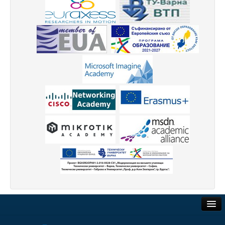
Електротехнически факултет
Факултет по изчислителна техника и автоматизация
Машинно-технологичен факултет
Корабостроителен факултет
Добруджански технологичен колеж
Месец на науката 2024
Начало
Научноизследователски институт
Електротехнически факултет
Факултет по изчислителна техника и автоматизация
Машинно-технологичен факултет
Обществени поръчки