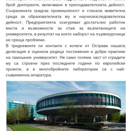
брой докторанти, включвани в преподавателската дейност.
Защита на личните данни
Съхранената градска промишленост е станала живителна
среда за образователната му и научноизследователска
ЗЗЛПСПОИН
дейност. Предприятията осигуряват достатъчно работни
места и възможности за стаж за възпитаниците на
Декларация за достъпност
университета, в резултат на което наборът на първокурсници
не среща проблеми.
Достъп до информация
В тридневните си контакти с колеги от Острава нашата
делегация е оценила редица постижения и добри практики
Нормативни документи
на тамошния университет. Не само голяма част от сградите
му са строени през последните години по европейски
Научна дейност
проекти, а и многобройните лаборатории са с най-
съвременна апаратура.
Научни проекти
Бюлетин с проектна информация
Конкурси за научни проекти
Докторанти
Научноизследователски институт