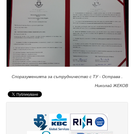
Месец на науката 2022
Начало
Научноизследователски институт
Електротехнически факултет
Факултет по изчислителна техника и автоматизация
Машинно-технологичен факултет
Споразуменията за сътрудничество с ТУ - Острава .
Корабостроителен факултет
Николай ЖЕКОВ
Добруджански технологичен колеж
Месец на науката 2023
Начало
Научноизследователски институт