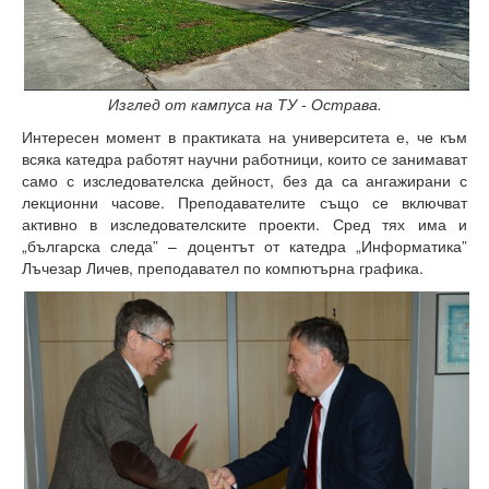
Начало
Съобщения НИИ
Контакти
Изглед от кампуса на ТУ - Острава.
Интересен момент в практиката на университета е, че към
ННП Млади учени и постдокторанти – 2, втори етап
всяка катедра работят научни работници, които се занимават
само с изследователска дейност, без да са ангажирани с
ННП Млади учени и постдокторанти – 2, втори етап - в
лекционни часове. Преподавателите също се включват
активно в изследователските проекти. Сред тях има и
Национална програма "Млади учени и постдокторанти-
„българска следа” – доцентът от катедра „Информатика”
Лъчезар Личев, преподавател по компютърна графика.
Научна програма „Млади учени и постдокторанти“ 2020
Научна програма „Млади учени и постдокторанти“ 2021
Научна програма „Млади учени и постдокторанти“ 2019
Конференции организирани/подкрепени от ТУ-Варна - 
Конференции