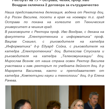
Факултети и Колежи
Вондрак сключиха 2 договора за сътрудничество
Факултети
Наша представителна делегация, водена от Ректор доц.
д-р Росен Василев, посети в края на ноември т.г. град
Машинно-технологичен факултет
Острава по покана на колегите от Техническия
университет в чешкия град.
Корабостроителен факултет
В разговорите с Ректора проф. Иво Вондрак, с декана на
факултета „Електротехника и информатика” проф.
Електротехнически факултет
Вацлав Снашел, с ръководителя на катедра
„Информатика” д-р Едуард Сойка, с ръководителя на
Факултет по изчислителна техника и автоматизация
катедра „Електротехника” доц. Витезслав Стускала и
ръководителя на катедра „Телекомуникации” доц.
Колежи
Мирослав Возняк от наша страна освен Ректор Василев
участваха и зам.-ректорът по учебната дейност доц. д-р
Добруджански технологичен колеж
Маргрета Василева, както и преподавателят от
катедра „Компютърни науки и технологии” доц. д-р Елена
Колеж в структурата на ТУ-Варна
Рачева.
Департамент ЕПОС
Научноизследователски институт
Отдели и Центрове