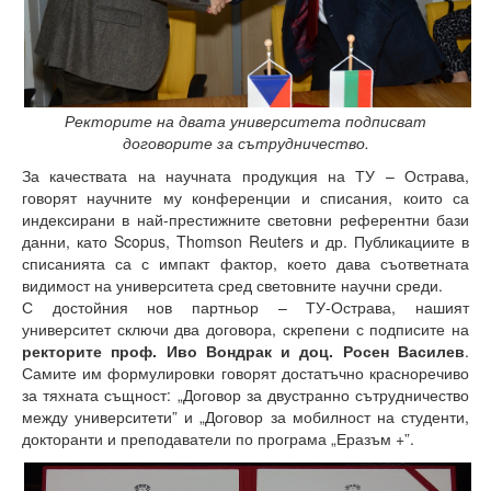
Периодични издания
Списание КНТ
Годишник на ТУ-Варна
Ректорите на двата университета подписват
Образци електронни формуляри
договорите за сътрудничество.
За качествата на научната продукция на ТУ – Острава,
Месец на науката 2021
говорят научните му конференции и списания, които са
индексирани в най-престижните световни референтни бази
Начало
данни, като Scopus, Thomson Reuters и др. Публикациите в
списанията са с импакт фактор, което дава съответната
Научноизследователски институт
видимост на университета сред световните научни среди.
С достойния нов партньор – ТУ-Острава, нашият
Електротехнически факултет
университет сключи два договора, скрепени с подписите на
ректорите проф. Иво Вондрак и доц. Росен Василев
.
Факултет по изчислителна техника и автоматизация
Самите им формулировки говорят достатъчно красноречиво
за тяхната същност: „Договор за двустранно сътрудничество
Машинно-технологичен факултет
между университети” и „Договор за мобилност на студенти,
докторанти и преподаватели по програма „Еразъм +”.
Корабостроителен факултет
Добруджански технологичен колеж