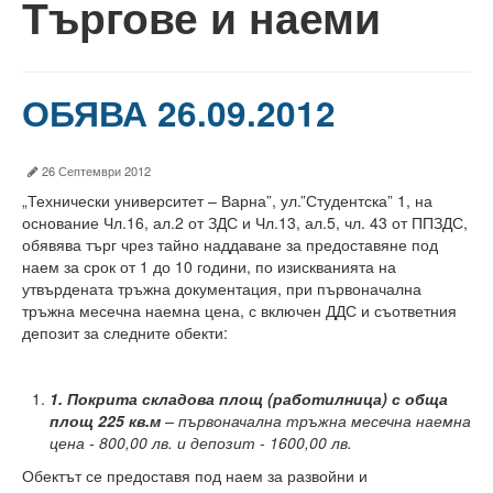
Търгове и наеми
60 години ТУ - Варна
Програма 60 г.
ОБЯВА 26.09.2012
Успели в науката и бизнеса
60 години Морски специалности в ТУ
26 Септември 2012
Поздравителни адреси
„Технически университет – Варна”, ул.”Студентска” 1, на
основание Чл.16, ал.2 от ЗДС и Чл.13, ал.5, чл. 43 от ППЗДС,
Тържество по случай празника на университета
обявява търг чрез тайно наддаване за предоставяне под
наем за срок от 1 до 10 години, по изискванията на
Мандатна програма
утвърдената тръжна документация, при първоначална
тръжна месечна наемна цена, с включен ДДС и съответния
Ректор
депозит за следните обекти:
Ръководство
1.
Покрита складова площ (работилница) с обща
Структура
площ 225 кв.м
– първоначална тръжна месечна наемна
цена - 800,00 лв. и депозит - 1600,00 лв.
Органи за управление
Обектът се предоставя под наем за развойни и