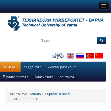
ТУ-Варна
Новини
Съобщения
Медиите за нас
ТехнокулТУра
Всички
ПРИЕМ
сТУденти
Учебни разписи
За нас
E-университет
Библиотека
Контакти
История
Вие сте тук:
Начало
Търгове и наеми
Поздравителни адреси
ОБЯВА 26.09.2012
Отчетни доклади за дейността на ТУ – Варна