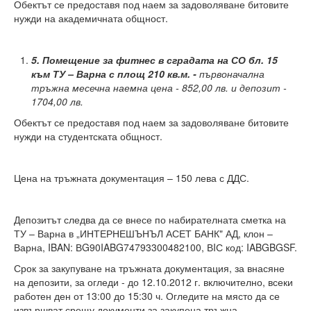
Обектът се предоставя под наем за задоволяване битовите
нужди на академичната общност.
Високотехнологичен парк
Ресурси
5.
Помещение за фитнес в сградата на СО бл. 15
към ТУ – Варна с площ 210 кв.м. -
първоначална
Библиотека
тръжна месечна наемна цена - 852,00 лв. и депозит -
1704,00 лв.
Спортен комплекс
Обектът се предоставя под наем за задоволяване битовите
Студентски стол
нужди на студентската общност.
Почивни бази
Цена на тръжната документация – 150 лева с ДДС.
Общежития
Безжичен интернет
Депозитът следва да се внесе по набирателната сметка на
ТУ – Варна в „ИНТЕРНЕШЪНЪЛ АСЕТ БАНК" АД, клон –
Сертификати
Варна, IBAN: ВG90IABG74793300482100, ВIС код: IABGBGSF.
Срок за закупуване на тръжната документация, за внасяне
Одити
на депозити, за огледи - до 12.10.2012 г. включително, всеки
работен ден от 13:00 до 15:30 ч. Огледите на място да се
Избори
извършват срещу документи за закупена тръжна