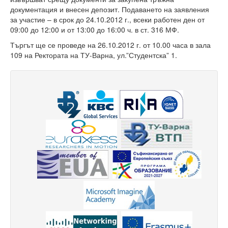
документация и внесен депозит. Подаването на заявления
Защита на личните данни
за участие – в срок до 24.10.2012 г., всеки работен ден от
09:00 до 12:00 и от 13:00 до 16:00 ч. в ст. 316 МФ.
ЗЗЛПСПОИН
Търгът ще се проведе на 26.10.2012 г. от 10.00 часа в зала
Декларация за достъпност
109 на Ректората на ТУ-Варна, ул.”Студентска” 1.
Достъп до информация
Нормативни документи
Научна дейност
Научни проекти
Бюлетин с проектна информация
Конкурси за научни проекти
Докторанти
Научноизследователски институт