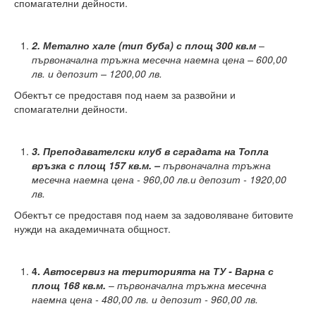
Факултети и Колежи
спомагателни дейности.
Факултети
2.
Метално хале (тип буба) с площ 300
кв.м
–
Машинно-технологичен факултет
първоначална
тръжна месечна наемна цена – 600,00
лв. и депозит – 1200,00 лв.
Корабостроителен факултет
Обектът се предоставя под наем за развойни и
спомагателни дейности.
Електротехнически факултет
Факултет по изчислителна техника и автоматизация
3.
Преподавателски клуб в сградата на Топла
връзка с площ 157 кв.м. –
първоначална тръжна
Колежи
месечна наемна цена - 960,00 лв.и депозит - 1920,00
лв.
Добруджански технологичен колеж
Обектът се предоставя под наем за задоволяване битовите
Колеж в структурата на ТУ-Варна
нужди на академичната общност.
Департамент ЕПОС
4.
Автосервиз на територията на ТУ - Варна с
Научноизследователски институт
площ 168 кв.м.
–
първоначална тръжна месечна
наемна цена - 480,00 лв. и депозит - 960,00 лв.
Отдели и Центрове