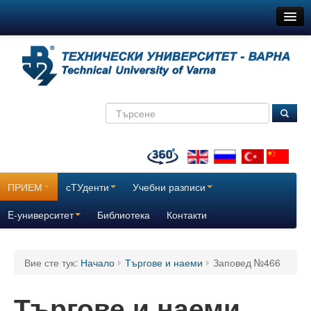
ТУ-Варна
Новини
Съобщения
Медиите за нас
ТехнокулТУра
Всички
ПРИЕМ
сТУденти
Учебни разписи
За нас
E-университет
Библиотека
Контакти
История
Вие сте тук:
Начало
Търгове и наеми
Заповед №466
Поздравителни адреси
Отчетни доклади за дейността на ТУ – Варна
Търгове и наеми