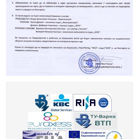
Факултети и Колежи
Факултети
Машинно-технологичен факултет
Корабостроителен факултет
Електротехнически факултет
Факултет по изчислителна техника и автоматизация
Колежи
Добруджански технологичен колеж
Колеж в структурата на ТУ-Варна
Департамент ЕПОС
Научноизследователски институт
Отдели и Центрове