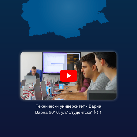
Защита на личните данни
Актуални документи
ЗЗЛПСПОИН
Академичен съвет
Декларация за достъпност
Финансова информация
Достъп до информация
Карта на сайта
Нормативни документи
Научна дейност
Научни проекти
Бюлетин с проектна информация
Конкурси за научни проекти
Технически университет - Варна
Варна 9010, ул."Студентска" № 1
Докторанти
Научноизследователски институт