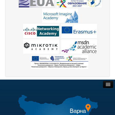
Високотехнологичен парк
Ресурси
Библиотека
Спортен комплекс
Студентски стол
Почивни бази
Общежития
Безжичен интернет
Сертификати
Обществени поръчки
Одити
Търгове и наеми
Избори
Полезни връзки