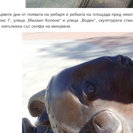
рвите дни от появата на рибаря и рибката на площада пред няког
рис І“, улица „Михаил Колони“ и улица „Воден“, скулптурата ста
 изпълниха със селфи на минувачи.