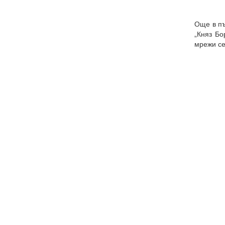
Още в пъ
„Княз Бо
мрежи се