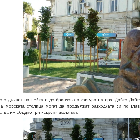
о отдъхнат на пейката до бронзовата фигура на арх. Дабко Дабко
на морската столица могат да продължат разходката си по гла
а да им сбъдне три искрени желания.