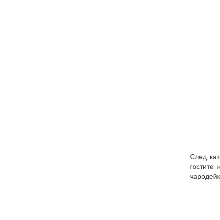
След кат
гостите 
чародейк