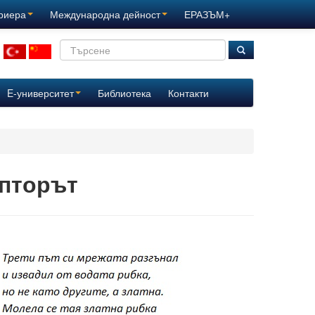
ариера
Международна дейност
ЕРАЗЪМ+
E-университет
Библиотека
Контакти
лпторът