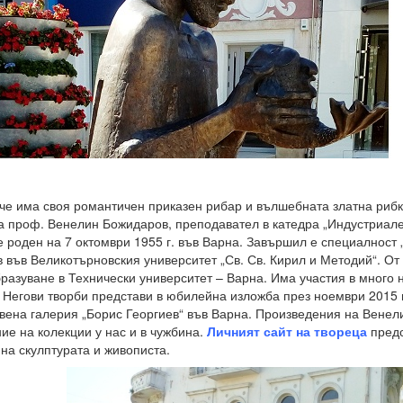
че има своя романтичен приказен рибар и вълшебната златна рибк
а проф. Венелин Божидаров, преподавател в катедра „Индустриален
е роден на 7 октомври 1955 г. във Варна. Завършил е специалност
 във Великотърновския университет „Св. Св. Кирил и Методий“. От 
азуване в Технически университет – Варна. Има участия в много 
 Негови творби представи в юбилейна изложба през ноември 2015 
вена галерия „Борис Георгиев“ във Варна. Произведения на Венел
ие на колекции у нас и в чужбина.
Личният сайт на твореца
предс
 на скулптурата и живописта.