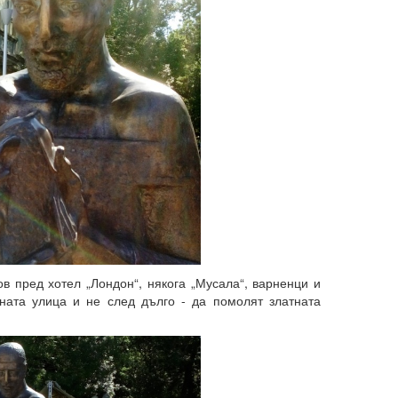
в пред хотел „Лондон“, някога „Мусала“, варненци и
вната улица и не след дълго - да помолят златната