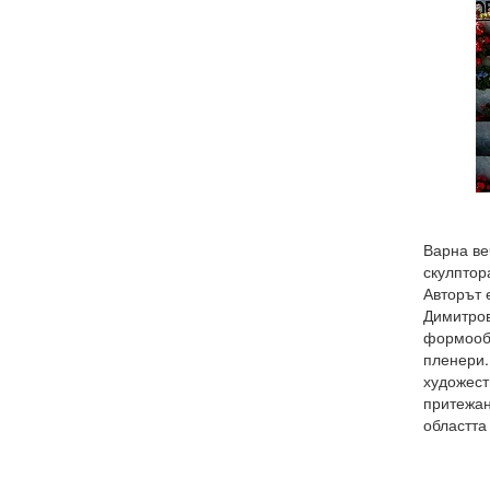
Варна ве
скулптор
Авторът 
Димитров
формообр
пленери.
художест
притежан
областта