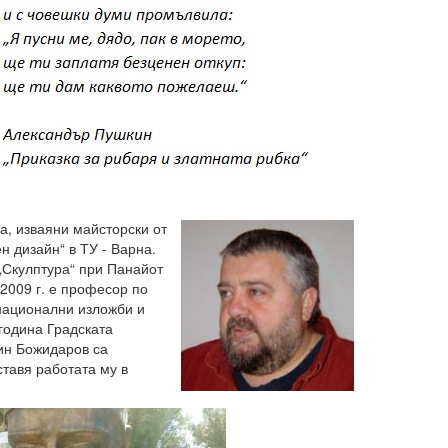
а, изваяни майсторски от
 дизайн“ в ТУ - Варна.
 „Скулптура“ при Панайот
2009 г. е професор по
национални изложби и
година Градската
ин Божидаров са
тавя работата му в