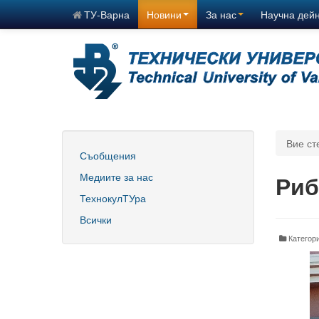
ТУ-Варна
Новини
За нас
Научна дей
Вие ст
Съобщения
Медиите за нас
Риб
ТехнокулТУра
Всички
Катего