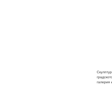
Скулптур
градско
галерия 