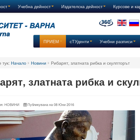
ност
Учебна дейност
Издателска дейност
Курсове и к
ПРИЕМ
сТУденти
Учебни разписи
е тук:
Начало
Новини
Рибарят, златната рибка и скулпторът
арят, златната рибка и ску
рия: НОВИНИ
Публикувана на 08 Юни 2016