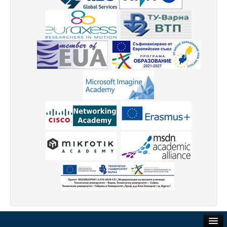
Високотехнологичен парк
Ресурси
Библиотека
Спортен комплекс
Студентски стол
Почивни бази
Общежития
Безжичен интернет
Сертификати
Одити
Избори