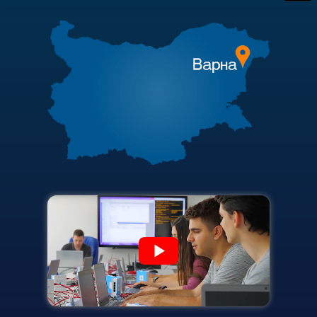
Защита на личните данни
Обществени поръчки
ЗЗЛПСПОИН
Търгове и наеми
Декларация за достъпност
Полезни връзки
Достъп до информация
Актуални документи
Нормативни документи
Академичен съвет
Научна дейност
Финансова информация
Научни проекти
Карта на сайта
Бюлетин с проектна информация
Конкурси за научни проекти
Докторанти
Научноизследователски институт