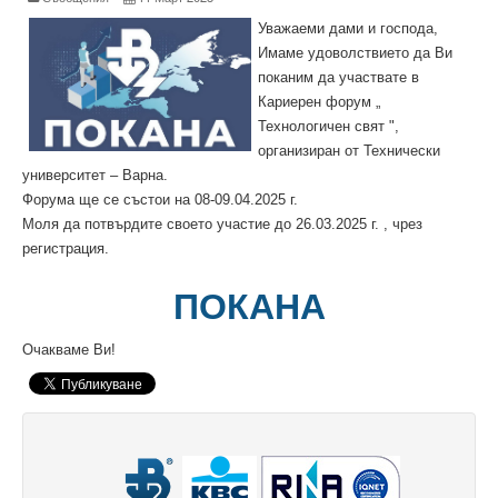
Факултети и Колежи
Уважаеми дами и господа,
Факултети
Имаме удоволствието да Ви
поканим да участвате в
Машинно-технологичен факултет
Кариерен форум „
Технологичен свят ",
Корабостроителен факултет
организиран от Технически
Електротехнически факултет
университет – Варна.
Форума ще се състои на 08-09.04.2025 г.
Факултет по изчислителна техника и автоматизация
Моля да потвърдите своето участие до 26.03.2025 г. , чрез
регистрация.
Колежи
ПОКАНА
Добруджански технологичен колеж
Очакваме Ви!
Колеж в структурата на ТУ-Варна
Департамент ЕПОС
Научноизследователски институт
Отдели и Центрове