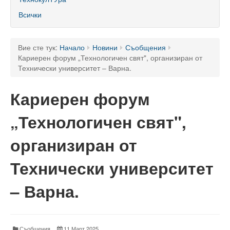
60 години ТУ - Варна
Всички
Програма 60 г.
Успели в науката и бизнеса
Вие сте тук:
Начало
Новини
Съобщения
Кариерен форум „Технологичен свят", организиран от
60 години Морски специалности в ТУ
Технически университет – Варна.
Поздравителни адреси
Кариерен форум
Тържество по случай празника на университета
„Технологичен свят",
Мандатна програма
организиран от
Ректор
Технически университет
Ръководство
– Варна.
Структура
Органи за управление
Съобщения
11 Март 2025