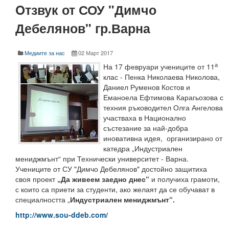
Oтзвук от СОУ "Димчо
Начало
Дебелянов" гр.Варна
Съобщения НИИ
Контакти
Медиите за нас
02 Март 2017
а
На 17 февруари учениците от 11
ННП Млади учени и постдокторанти – 2, втори етап
клас - Пенка Николаева Николова,
Даниел Руменов Костов и
ННП Млади учени и постдокторанти – 2, втори етап - в
Еманоела Ефтимова Карагьозова с
техния ръководител Олга Ангелова
Национална програма "Млади учени и постдокторанти-
участваха в Национално
състезание за най-добра
Научна програма „Млади учени и постдокторанти“ 2020
иновативна идея, организирано от
катедра „Индустриален
Научна програма „Млади учени и постдокторанти“ 2021
мениджмънт“ при Технически университет - Варна.
Учениците от СУ "Димчо Дебелянов" достойно защитиха
Научна програма „Млади учени и постдокторанти“ 2019
своя проект
„Да живеем заедно днес“
и получиха грамоти,
с които са приети за студенти, ако желаят да се обучават в
Конференции организирани/подкрепени от ТУ-Варна - 
специалността „
Индустриален мениджмънт“.
Конференции
http://www.sou-ddeb.com/