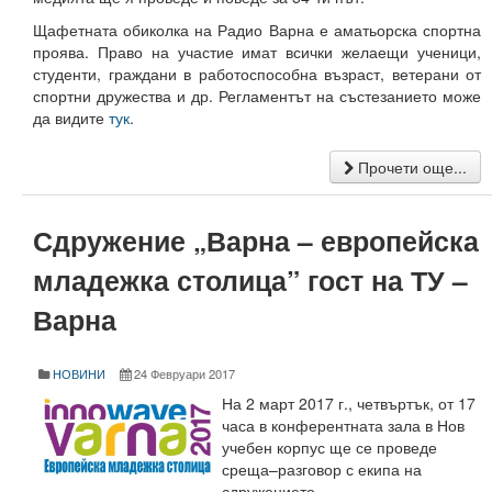
Корабостроителен факултет
Щафетната обиколка на Радио Варна е аматьорска спортна
проява. Право на участие имат всички желаещи ученици,
Добруджански технологичен колеж
студенти, граждани в работоспособна възраст, ветерани от
спортни дружества и др. Регламентът на състезанието може
Месец на науката 2025
да видите
тук
.
Начало
Прочети още...
Научноизследователски институт
Сдружение „Варна – европейска
Електротехнически факултет
младежка столица” гост на ТУ –
Факултет по изчислителна техника и автоматизация
Варна
Машинно-технологичен факултет
Корабостроителен факултет
НОВИНИ
24 Февруари 2017
На 2 март 2017 г., четвъртък, от 17
Добруджански технологичен колеж
часа в конферентната зала в Нов
учебен корпус ще се проведе
Учебна дейност
среща–разговор с екипа на
сдружението.