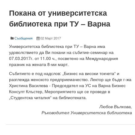
Високотехнологичен парк
Покана от университетска
библиотека при ТУ – Варна
Ресурси
Библиотека
Съобщения
02 Март 2017
Спортен комплекс
Университетска библиотека при ТУ – Варна има
удоволствието да Ви покани на събитие-семинар на
Студентски стол
07.03.2017г. от 11.00 ч., посветено на Международния
празник на жената 8-ми март.
Почивни бази
Събитието е под надслов: „Бизнес на високи токчета“ и
разглежда женското предприемачество. Лектор ще бъде г-жа
Общежития
Христина Василева - Председател на УС на Варна Бизнес
Консулт Клъстер, Мероприятието ще се проведе в
Безжичен интернет
„Студентска читалня“ на библиотеката.
Сертификати
Любов Вълкова,
Ръководител Университетска библиотека
Одити
Избори