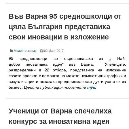
Периодични издания
Списание КНТ
Във Варна 95 средношколци от
цяла България представиха
Годишник на ТУ-Варна
свои иновации в изложение
Образци електронни формуляри
Месец на науката 2021
Медиите за нас
02 Март 2017
95 средношколци се съревноваваха за „ Най-
Начало
добра иновативна идея“ във Варна. Учениците,
разпределени в 22 отбора, представиха на изложение
Научноизследователски институт
своите проекти с помощта на макети, компютърни графики и
визуализации и п
оказаха предприемачески дух и усета си за
Електротехнически факултет
бизнес.
Цялата публикация прочетете
тук
.
Факултет по изчислителна техника и автоматизация
Машинно-технологичен факултет
Ученици от Варна спечелиха
Корабостроителен факултет
конкурс за иновативна идея
Добруджански технологичен колеж