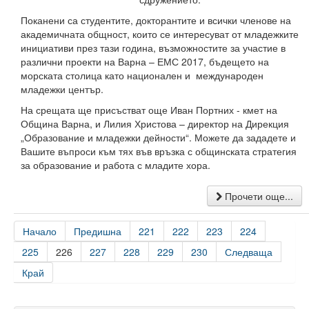
Учебен отдел
Поканени са студентите, докторантите и всички членове на
Преподаватели
академичната общност, които се интересуват от младежките
инициативи през тази година, възможностите за участие в
Настоящи
различни проекти на Варна – ЕМС 2017, бъдещето на
морската столица като национален и международен
Почетни доктори
младежки център.
На срещата ще присъстват още Иван Портних - кмет на
Публикации
Община Варна, и Лилия Христова – директор на Дирекция
„Образование и младежки дейности“. Можете да зададете и
График на учебния процес
Вашите въпроси към тях във връзка с общинската стратегия
за образование и работа с младите хора.
Проверки на учебния процес
Прочети още...
Тюторна система
Издателска дейност
Начало
Предишна
221
222
223
224
225
226
227
228
229
230
Следваща
Учебна издателска дейност
Край
Електронно списание на ТУ-Варна
Годишник на ТУ-Варна