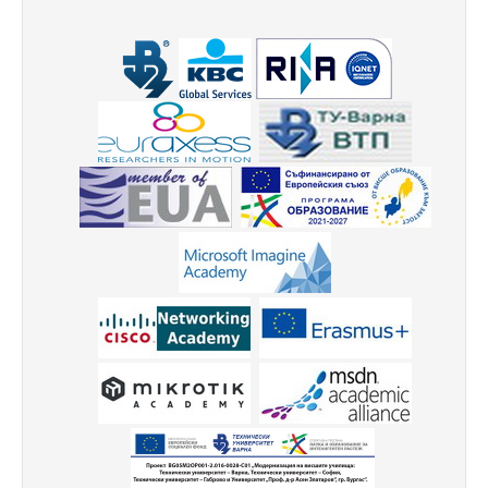
(е) Годишник
Годишник архив
Известия на СУ-Варна, секция "Технически науки"
Курсове и кариера
Кариерен център
За нас
Кариерна борса
Facebook - Кариерен център
Център за професионално обучение
Център за професионално обучение
Морски квалификационен център