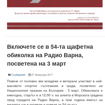
Електротехнически факултет
Факултет по изчислителна техника и автоматизация
Машинно-технологичен факултет
Корабостроителен факултет
Добруджански технологичен колеж
Включете се в 54-та щафетна
Месец на науката 2024
обиколка на Радио Варна,
посветена на 3 март
Начало
Научноизследователски институт
Съобщения
27 Февруари 2017
Електротехнически факултет
Повече от половин век младежи и ветерани участват в най-
масовото спортно състезание в града, посветено на
Факултет по изчислителна техника и автоматизация
Националния празник на България - 3 март. Обиколката е
ежегодна, стартът е в 12.00 ч. на алеята в Морската градина
Машинно-технологичен факултет
пред сградата на Радио Варна, а тази година екипът на
медията ще я проведе и поведе за 54-ти път.