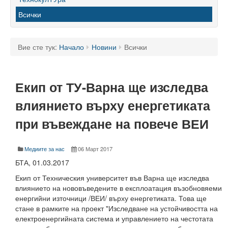
60 години ТУ - Варна
Всички
Програма 60 г.
Успели в науката и бизнеса
Вие сте тук:
Начало
Новини
Всички
60 години Морски специалности в ТУ
Екип от ТУ-Варна ще изследва
Поздравителни адреси
влиянието върху енергетиката
Тържество по случай празника на университета
при въвеждане на повече ВЕИ
Мандатна програма
Ректор
Медиите за нас
06 Март 2017
БТА, 01.03.2017
Ръководство
Екип от Техническия университет във Варна ще изследва
влиянието на нововъведените в експлоатация възобновяеми
Структура
енергийни източници /ВЕИ/ върху енергетиката. Това ще
стане в рамките на проект "Изследване на устойчивостта на
Органи за управление
електроенергийната система и управлението на честотата