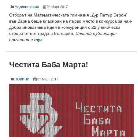
Медиите за нас
02 Март 2017
Месец на науката 2022
Отборът на Математическата гимназия „Д-р Петър Берон”
във Варна беше класиран на първо място в конкурса за най-
Начало
добра иновативна идея в конкуренция с 22 ученически
отбора от пет града в България.
Цялата публикация
Научноизследователски институт
прочетете
тук
.
Електротехнически факултет
Факултет по изчислителна техника и автоматизация
Честита Баба Марта!
Машинно-технологичен факултет
НОВИНИ
01 Март 2017
Корабостроителен факултет
Добруджански технологичен колеж
Месец на науката 2023
Начало
Научноизследователски институт