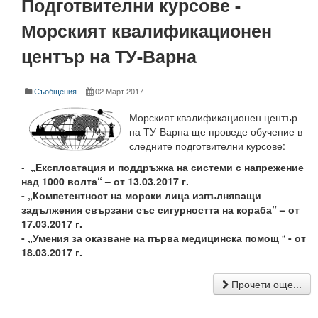
Подготвителни курсове -
Защита на личните данни
Морският квалификационен
ЗЗЛПСПОИН
център на ТУ-Варна
Декларация за достъпност
Съобщения
02 Март 2017
Достъп до информация
Морският квалификационен център
Нормативни документи
на ТУ-Варна ще проведе обучение в
следните подготвителни курсове:
Научна дейност
-
„Експлоатация и поддръжка на системи с напрежение
над 1000 волта“ – от 13.03.2017 г.
Научни проекти
- „
Компетентност на морски лица изпълняващи
задължения свързани със сигурността на кораба
” – от
Бюлетин с проектна информация
17.03.2017 г.
- „
Умения за оказване на първа медицинска помощ
“
-
от
Конкурси за научни проекти
18.03.2017 г.
Докторанти
Прочети още...
Научноизследователски институт