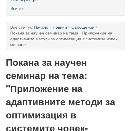
60 години ТУ - Варна
Всички
Програма 60 г.
Успели в науката и бизнеса
Вие сте тук:
Начало
Новини
Съобщения
Покана за научен семинар на тема: "Приложение на
60 години Морски специалности в ТУ
адаптивните методи за оптимизация в системите човек-
машина"
Поздравителни адреси
Покана за научен
Тържество по случай празника на университета
семинар на тема:
Мандатна програма
Ректор
"Приложение на
Ръководство
адаптивните методи за
Структура
оптимизация в
Органи за управление
системите човек-