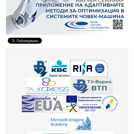
Високотехнологичен парк
Ресурси
Библиотека
Спортен комплекс
Студентски стол
Почивни бази
Общежития
Безжичен интернет
Сертификати
Одити
Избори