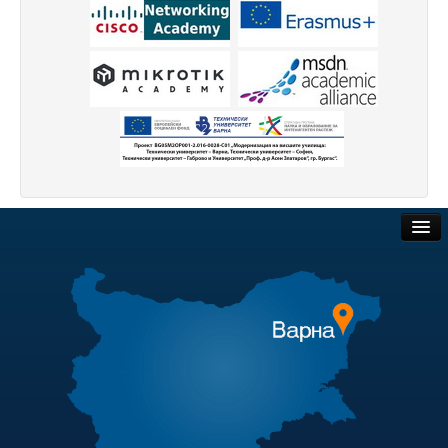
Защита на личните данни
ЗЗЛПСПОИН
Декларация за достъпност
Достъп до информация
Нормативни документи
Научна дейност
Обществени поръчки
Научни проекти
Бюлетин с проектна информация
Търгове и наеми
Конкурси за научни проекти
Полезни връзки
Докторанти
Актуални документи
Научноизследователски институт
Академичен съвет