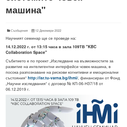
Факултети и Колежи
машина"
Факултети
Машинно-технологичен факултет
Съобщения
12 Декември 2022
Корабостроителен факултет
Научният семинар ще се проведе на:
Електротехнически факултет
14.12.2022 г. от 13:15 часа в зала 109ТВ "KBC
Collaboration Space"
Факултет по изчислителна техника и автоматизация
Събитието е по проект „Изследване на възможностите за
развитие на интелигентни интерфейси човек-машина, в
Колежи
посока разпознаване на рискови когнитивни и емоционални
състояния“
http://isr.tu-varna.bg/ihmi/
, финансиран от Фонд
Добруджански технологичен колеж
„Научни изследвания“ с договор № КП-06-Н37/18 от
06.12.2019 г.
Колеж в структурата на ТУ-Варна
Департамент ЕПОС
Научноизследователски институт
Отдели и Центрове