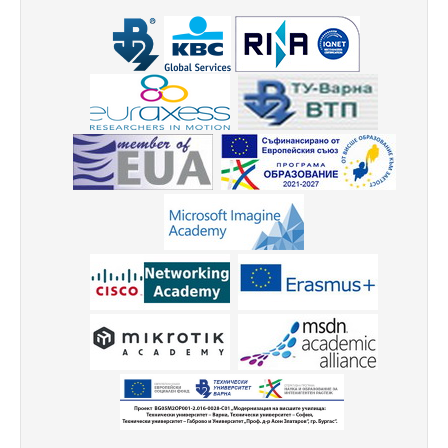
Високотехнологичен парк
Ресурси
Библиотека
Спортен комплекс
Студентски стол
Почивни бази
Общежития
Безжичен интернет
Сертификати
Одити
Избори