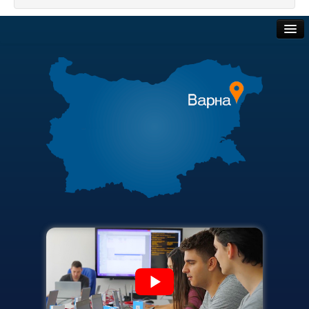
Защита на личните данни
ЗЗЛПСПОИН
Обществени поръчки
Декларация за достъпност
Търгове и наеми
Достъп до информация
Полезни връзки
Нормативни документи
Актуални документи
Научна дейност
Академичен съвет
Научни проекти
Финансова информация
Бюлетин с проектна информация
Карта на сайта
Конкурси за научни проекти
Докторанти
Научноизследователски институт