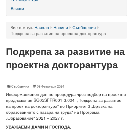
60 години ТУ - Варна
Всички
Програма 60 г.
Успели в науката и бизнеса
Вие сте тук:
Начало
Новини
Съобщения
Подкрепа за развитие на проектна докторантура
60 години Морски специалности в ТУ
Подкрепа за развитие на
Поздравителни адреси
проектна докторантура
Тържество по случай празника на университета
Мандатна програма
Ректор
Съобщения
09 Февруари 2024
Информационен ден по процедура чрез подбор на проектни
Ръководство
предложения BG05SFPR001-3.004 „Подкрепа за развитие
на проектна докторантура“ по Приоритет 3 „Връзка на
Структура
образованието с пазара на труда“ на Програма
„Образование“ 2021 – 2027 г.
Органи за управление
УВАЖАЕМИ ДАМИ И ГОСПОДА,