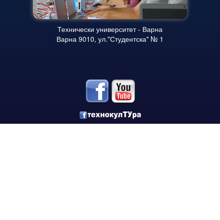
Начало
Съобщения НИИ
Технически университет - Варна
Варна 9010, ул."Студентска" № 1
Контакти
ННП Млади учени и постдокторанти – 2, втори етап
ННП Млади учени и постдокторанти – 2, втори етап - в
Национална програма "Млади учени и постдокторанти-
Научна програма „Млади учени и постдокторанти“ 2020
Научна програма „Млади учени и постдокторанти“ 2021
Научна програма „Млади учени и постдокторанти“ 2019
Конференции организирани/подкрепени от ТУ-Варна - 
Конференции