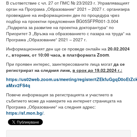
Факултети и Колежи
В съответствие с чл. 27 от ПМС № 23/2023 г. Управляващият
орган на Програма „Образование“ 2021 – 2027 г. организира
Факултети
провеждане на информационен ден по процедура чрез
подбор на проектни предложения BG05SFPR001-3.004
Машинно-технологичен факултет
„Подкрепа за развитие на проектна докторантура“ по
Приоритет 3 „Връзка на образованието с пазара на труда“ на
Корабостроителен факултет
Програма „Образование“ 2021 – 2027 г.
Информационният ден ще се проведе онлайн на
20.02.2024
Електротехнически факултет
г., вторник, от 10:00 часа, в платформата Zoom
.
Факултет по изчислителна техника и автоматизация
При проявен интерес, заинтересованите лица могат
да се
регистрират на следния линк,
в срок до 19.02.2024 г.:
Колежи
https://us02web.zoom.us/meeting/register/tZEkfuGgqD0oEtZc
Добруджански технологичен колеж
aMxv2FS4q
Повече информация за регистрацията и участието в
Колеж в структурата на ТУ-Варна
събитието може да намерите на интернет страницата на
Програма „Образование“ на следния адрес:
Департамент ЕПОС
https://sf.mon.bg/
.
Научноизследователски институт
Отдели и Центрове